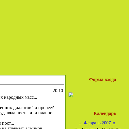
Форма входа
20:10
х народных масс...
тренних диалогов" и прочее?
 удаляла посты или плавно
Календарь
«
Февраль 2007
»
пост...
ь на главных админов...