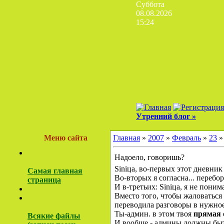
Суббота
08.08.2026
15:24
Утренний блог »
Меню сайта
Главная
»
2007
»
Февраль
»
23
»
Надоело, говоришь?
Siniца, во-первых этот дневник
Самая главная
Во-вторых я согласна... перебо
страница
И в-третьих: Siniца, я не пони
Вместо того, чтобы жаловаться
переводила разговоры в нужное 
Ты-админ. в этом твоя
прямая 
Всякие файлы
И вообще - админы должны быть 