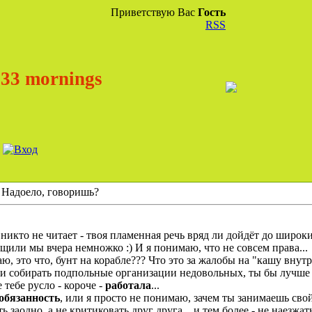
Приветствую Вас
Гость
RSS
33 mornings
 Надоело, говоришь?
 никто не читает - твоя пламенная речь вряд ли дойдёт до широки
рщили мы вчера немножко :) И я понимаю, что не совсем права...
маю, это что, бунт на корабле??? Что это за жалобы на "кашу вну
 и собирать подпольные организации недовольных, ты бы лучше
тебе русло - короче -
работала
...
обязанность
, или я просто не понимаю, зачем ты занимаешь свой 
заодно, а не критиковать друг друга... и тем более - не наезжат