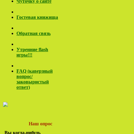
Чуточку о сайте
Гостевая книжища
Обратная связь
Утренние flash
игры!!!
FAQ (каверзный
вопрос/
заковы
ристый
ответ)
Наш опрос
Вы когда-нибудь