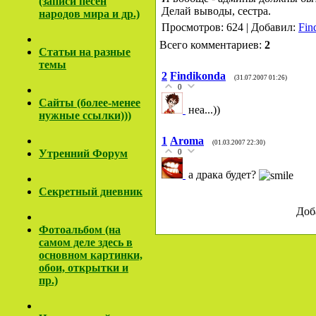
(записи песен
Делай выводы, сестра.
народов мира и др.)
Просмотров: 624 | Добавил:
Fin
Всего комментариев:
2
Cтатьи на разные
темы
2
Findikonda
(31.07.2007 01:26)
0
Сайты (более-менее
неа...))
нужные ссылки)))
1
Aroma
(01.03.2007 22:30)
Утренний Форум
0
а драка будет?
Секретный дневник
Доб
Фотоальбом (на
самом деле здесь в
основном картинки,
обои, открытки и
пр.)