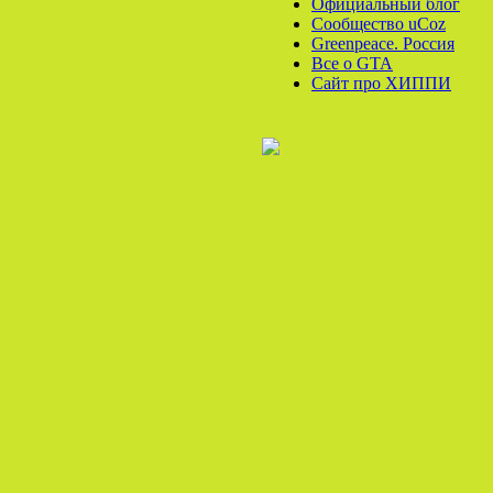
Официальный блог
Сообщество uCoz
Greenpeace. Россия
Все o GTA
Сайт про ХИППИ