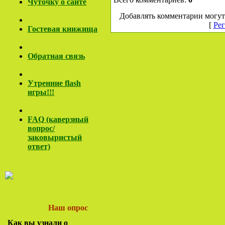
Чуточку о сайте
Добавлять комментарии могут
[
Рег
Гостевая книжища
Обратная связь
Утренние flash
игры!!!
FAQ (каверзный
вопрос/
заковы
ристый
ответ)
Наш опрос
Как вы узнали о