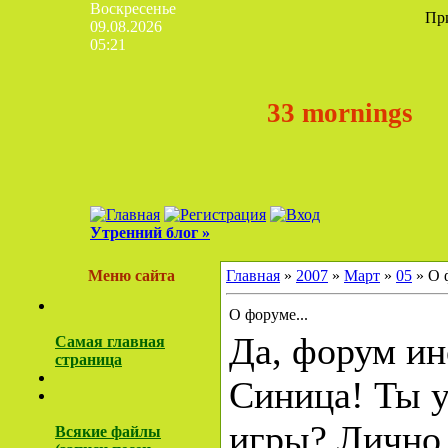
Воскресенье
Пр
09.08.2026
05:21
33 mornings
Утренний блог »
Меню сайта
Главная
»
2007
»
Март
»
05
» О 
О форуме...
Да, форум ино
Самая главная
страница
Синица! Ты 
игры? Лично я
Всякие файлы