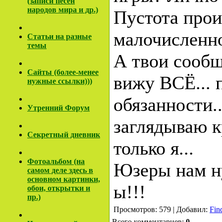
(записи песен
народов мира и др.)
Пустота прои
малочисленно
Cтатьи на разные
темы
А твои сообщ
Сайты (более-менее
вижу ВСЁ... 
нужные ссылки)))
обязанности..
Утренний Форум
заглядываю к
Секретный дневник
только я...
Фотоальбом (на
Юзеры нам н
самом деле здесь в
основном картинки,
ы!!!
обои, открытки и
пр.)
Просмотров: 579 | Добавил:
Fin
Всего комментариев:
0