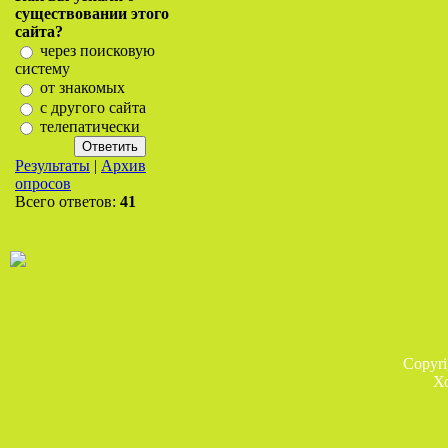
существовании этого
сайта?
через поисковую
систему
от знакомых
с другого сайта
телепатически
Результаты
|
Архив
опросов
Всего ответов:
41
Copyr
Х