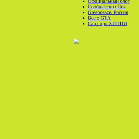
Официальный блог
Сообщество uCoz
Greenpeace. Россия
Все o GTA
Сайт про ХИППИ