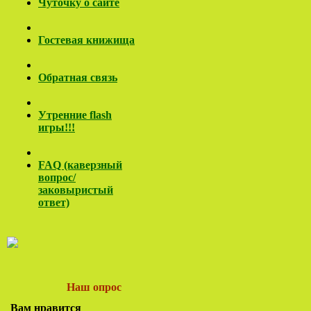
Чуточку о сайте
Гостевая книжища
Обратная связь
Утренние flash
игры!!!
FAQ (каверзный
вопрос/
заковы
ристый
ответ)
Наш опрос
Вам нравится