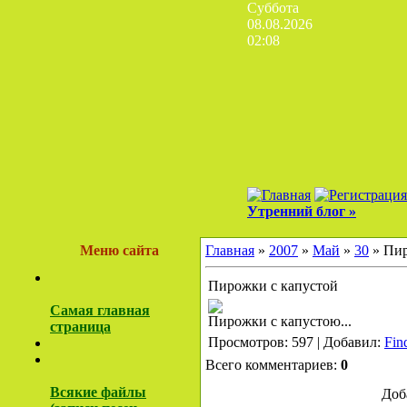
Суббота
08.08.2026
02:08
Утренний блог »
Меню сайта
Главная
»
2007
»
Май
»
30
» Пир
Пирожки с капустой
Самая главная
Пирожки с капустою...
страница
Просмотров: 597 | Добавил:
Fin
Всего комментариев:
0
Всякие файлы
Доб