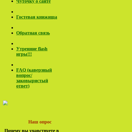
Чуточку о сайте
Гостевая книжища
Обратная связь
Утренние flash
игры!!!
FAQ (каверзный
вопрос/
заковы
ристый
ответ)
Наш опрос
Почему вы учавствуете в