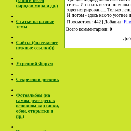
(записи песен
сети... И начать вести нормаль
народов мира и др.)
зарегистрирована... Только лен
И потом - здесь как-то уютнее и
Cтатьи на разные
Просмотров: 442 | Добавил:
Fin
темы
Всего комментариев:
0
Доб
Сайты (более-менее
нужные ссылки)))
Утренний Форум
Секретный дневник
Фотоальбом (на
самом деле здесь в
основном картинки,
обои, открытки и
пр.)