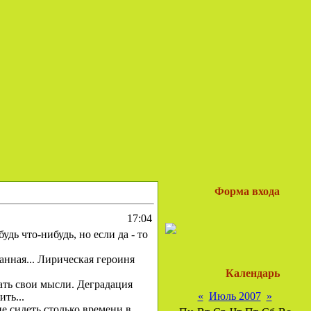
Форма входа
17:04
дь что-нибудь, но если да - то
анная... Лирическая героиня
Календарь
ать свои мысли. Деградация
«
Июль 2007
»
ть...
не сидеть столько времени в