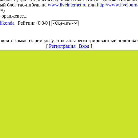
ный блог где-нибудь на
www.liveinternet.ru
или
http://www.livejourn
ь=)
 оранжевее...
dikonda
| Рейтинг: 0.0/0 |
авлять комментарии могут только зарегистрированные пользоват
[
Регистрация
|
Вход
]