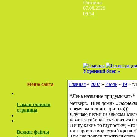
Пятница
07.08.2026
09:54
Утренний блог »
Меню сайта
Главная
»
2007
»
Июль
»
19
» *Л
*Лень название придумывать*
Четверг... Шёл дождь...
после д
Самая главная
время выполнять пришло)))
страница
Слушаю песни из альбома Мельн
кажется собиралась топиться в 
Пишу какие-то глупости=) Что-
или просто творческий кризис???
Всякие файлы
Три для подряд ложиться спать о