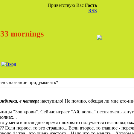
Приветствую Вас
Гость
RSS
33 mornings
ень название придумывать*
ождичка, в четверг
наступило! Не помню, обещал ли мне кто-нибу
ицы "Зов крови". Сейчас играет "Ай, волна" песня очень запут
волнах...
то у меня в последнее время плоховато получается связно выраж
 Если первое, то это страшно... Если второе, то главное - пережи
коло 4 утра - это очень жестоко... Надо что-то менять... Хотябы 