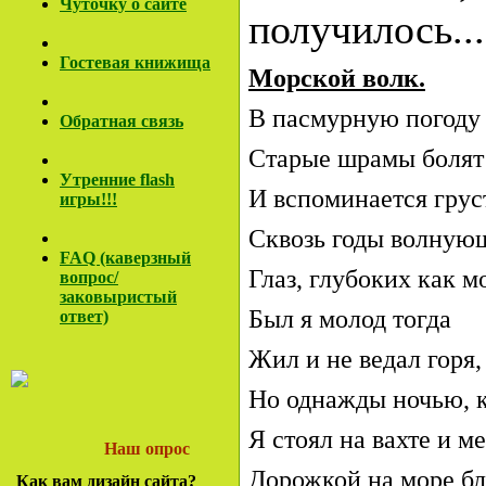
Чуточку о сайте
получилось...
Гостевая книжища
Морской волк.
В пасмурную погоду
Обратная связь
Старые шрамы болят
Утренние flash
И вспоминается гру
игры!!!
Сквозь годы волную
FAQ (каверзный
Глаз, глубоких как 
вопрос/
заковы
ристый
Был я молод тогда
ответ)
Жил и не ведал горя,
Но однажды ночью, к
Я стоял на вахте и м
Наш опрос
Дорожкой на море бл
Как вам дизайн сайта?