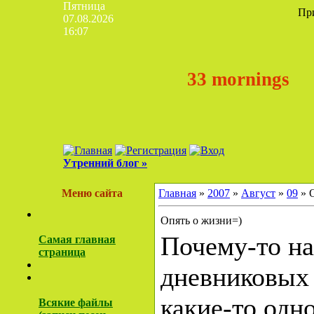
Пятница
Пр
07.08.2026
16:07
33 mornings
Утренний блог »
Меню сайта
Главная
»
2007
»
Август
»
09
» 
Опять о жизни=)
Почему-то на
Самая главная
страница
дневниковых 
какие-то одн
Всякие файлы