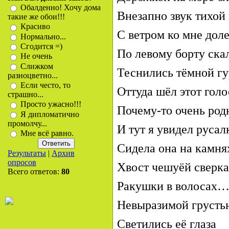
Обалденно! Хочу дома
Внезапно звук тихой
такие же обои!!!
Красиво
С ветром ко мне доле
Нормально...
Сгодится =)
По левому борту ска
Не очень
Слижком
Теснились тёмной г
разноцветно...
Если често, то
Оттуда шёл этот голо
страшно...
Просто ужасно!!!
Почему-то очень род
Я дипломатично
промолчу...
И тут я увидел русал
Мне всё равно.
Сидела она на камня
Результаты
|
Архив
опросов
Хвост чешуёй сверка
Всего ответов:
80
Ракушки в волосах
Невыразимой грусть
Светились её глаза