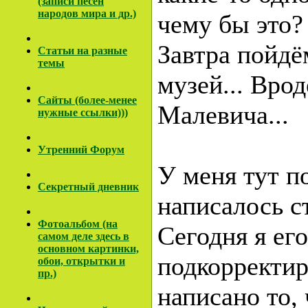
(записи песен
народов мира и др.)
чему бы это?
Завтра пойдё
Cтатьи на разные
темы
музей... Вро
Сайты (более-менее
Малевича...
нужные ссылки)))
Утренний Форум
У меня тут п
Секретный дневник
написалось с
Фотоальбом (на
Сегодня я его
самом деле здесь в
основном картинки,
подкорректир
обои, открытки и
пр.)
написано то, 