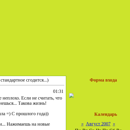
стандартное сгодится...)
Форма входа
01:31
е неплохо. Если не считать, что
енешься... Такова жизнь!
ыла =) С прошлого года))
Календарь
«
Август 2007
»
ли... Нажимаешь на новые