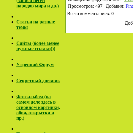
(записи песен
народов мира и др.)
Просмотров: 497 | Добавил:
Fin
Всего комментариев:
0
Cтатьи на разные
Доб
темы
Сайты (более-менее
нужные ссылки)))
Утренний Форум
Секретный дневник
Фотоальбом (на
самом деле здесь в
основном картинки,
обои, открытки и
пр.)