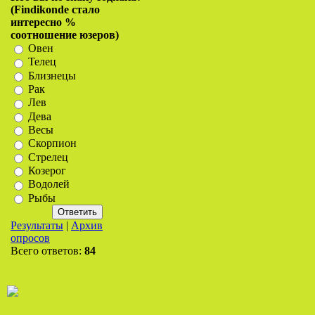
(Findikonde стало
интересно %
соотношение юзеров)
Овен
Телец
Близнецы
Рак
Лев
Дева
Весы
Скорпион
Стрелец
Козерог
Водолей
Рыбы
Результаты
|
Архив
опросов
Всего ответов:
84