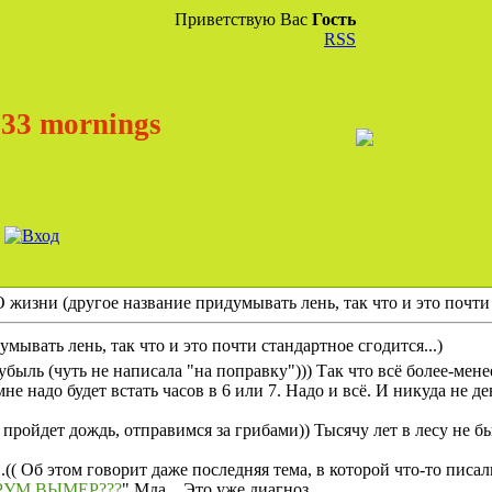
Приветствую Вас
Гость
RSS
33 mornings
 жизни (другое название придумывать лень, так что и это почти 
мывать лень, так что и это почти стандартное сгодится...)
убыль (чуть не написала "на поправку"))) Так что всё более-мене
 мне надо будет встать часов в 6 или 7. Надо и всё. И никуда не д
 пройдет дождь, отправимся за грибами)) Тысячу лет в лесу не б
(( Об этом говорит даже последняя тема, в которой что-то писа
УМ ВЫМЕР???
" Мда... Это уже диагноз.