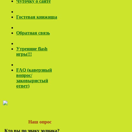
Чуточку о сайте
Гостевая книжища
Обратная связь
Утренние flash
игры!!!
FAQ (каверзный
вопрос/
заковы
ристый
ответ)
Наш опрос
Кто вы по знаку зодиака?