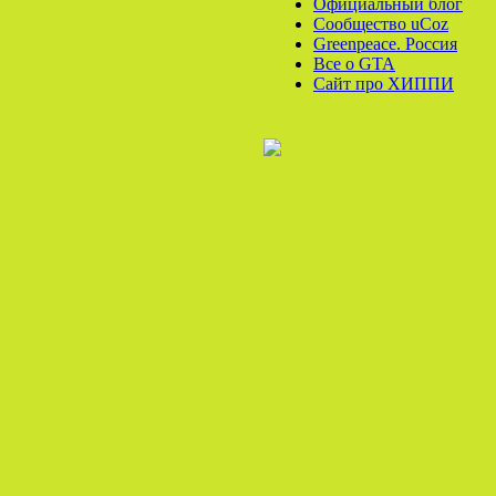
Официальный блог
Сообщество uCoz
Greenpeace. Россия
Все o GTA
Сайт про ХИППИ