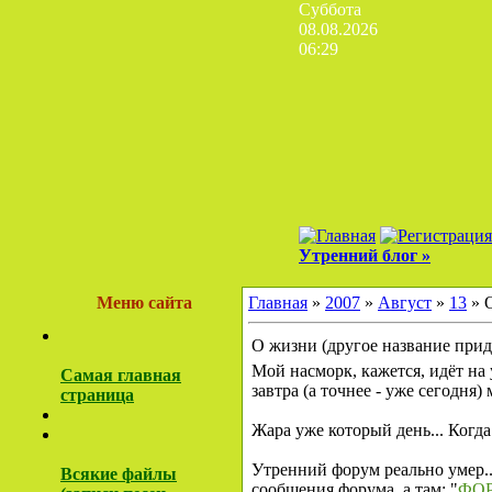
Суббота
08.08.2026
06:29
Утренний блог »
Меню сайта
Главная
»
2007
»
Август
»
13
» О
О жизни (другое название приду
Мой насморк, кажется, идёт на 
Самая главная
завтра (а точнее - уже сегодня)
страница
Жара уже который день... Когда
Утренний форум реально умер...
Всякие файлы
сообщения форума, а там: "
ФОР