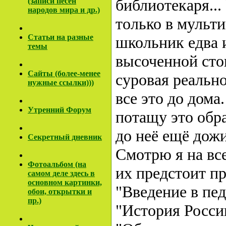
библиотекаря...
(записи песен
народов мира и др.)
только в мульти
Cтатьи на разные
школьник едва 
темы
высоченной стоп
Сайты (более-менее
суровая реально
нужные ссылки)))
все это до дома
Утренний Форум
потащу это обра
до неё ещё дожи
Секретный дневник
Смотрю я на вс
Фотоальбом (на
их предстоит пр
самом деле здесь в
основном картинки,
"Введение в пе
обои, открытки и
пр.)
"История Росси