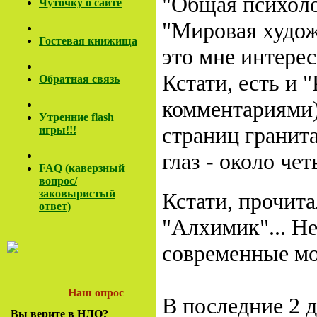
"Общая психоло
Чуточку о сайте
"Мировая художе
Гостевая книжища
это мне интересн
Кстати, есть и 
Обратная связь
комментариями)
Утренние flash
страниц гранит
игры!!!
глаз - около че
FAQ (каверзный
вопрос/
заковы
ристый
Кстати, прочита
ответ)
"Алхимик"... Не
современные мо
Наш опрос
В последние 2 
Вы верите в НЛО?