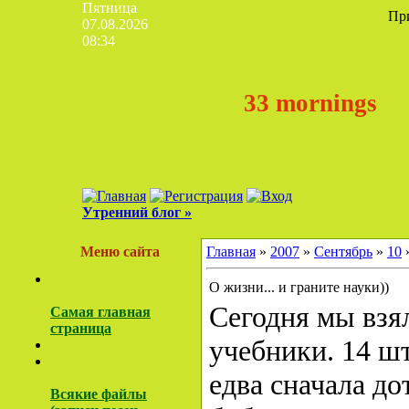
Пятница
Пр
07.08.2026
08:34
33 mornings
Утренний блог »
Меню сайта
Главная
»
2007
»
Сентябрь
»
10
»
О жизни... и граните науки))
Сегодня мы взя
Самая главная
страница
учебники. 14 ш
едва сначала до
Всякие файлы