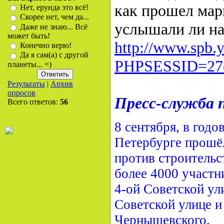
как прошел мар
Нет, ерунда это всё!
Скорее нет, чем да...
услышали ли нас
Даже не знаю... Всё
может быть!
http://www.spb.
Конечно верю!
Да я сам(а) с другой
PHPSESSID=27e
планеты... =)
Результаты
|
Архив
опросов
Пресс-служба 
Всего ответов:
56
8 сентября, в год
Петербурге прошё
против строительс
более 4000 участн
4-ой Советской ул
Советской улице и
Чернышевского.