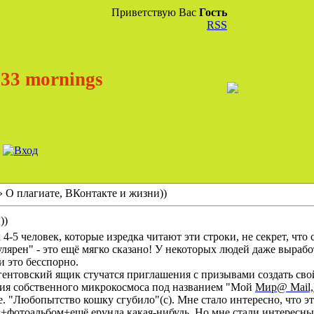
Приветствую Вас
Гость
RSS
33 mornings
 О плагиате, ВКонтакте и жизни))
))
х 4-5 человек, которые изредка читают эти строки, не секрет, что
лярен" - это ещё мягко сказано! У некоторых людей даже вырабо
и это бесспорно.
гентовский ящик стучатся приглашения с призывами создать свой
ния собственного микрокосмоса под названием "Мой
Мир@ Mail
 "Любопытство кошку сгубило"(с). Мне стало интересно, что эт
ог+фотоальбом+ещё ерунда какая-нибудь. Но мне стали интересны