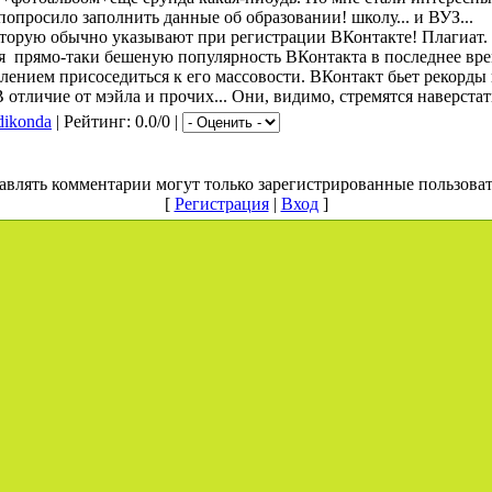
попросило заполнить данные об образовании! школу... и ВУЗ...
торую обычно указывают при регистрации ВКонтакте! Плагиат. 
вая прямо-таки бешеную популярность ВКонтакта в последнее вр
лением присоседиться к его массовости. ВКонтакт бьет рекорды
 отличие от мэйла и прочих... Они, видимо, стремятся наверстат
dikonda
| Рейтинг: 0.0/0 |
авлять комментарии могут только зарегистрированные пользоват
[
Регистрация
|
Вход
]