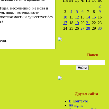
Пн
Вт
Ср
Чт
Пт
Сб
Вс
1
2
Идея, несомненно, не нова и
3
4
5
6
7
8
9
емя, новые возможности
 посещаемости и существует без
10
11
12
13
14
15
16
ь)
17
18
19
20
21
22
23
24
25
26
27
28
29
30
ели.
Поиск
Друзья сайта
В Контакте
99 nights