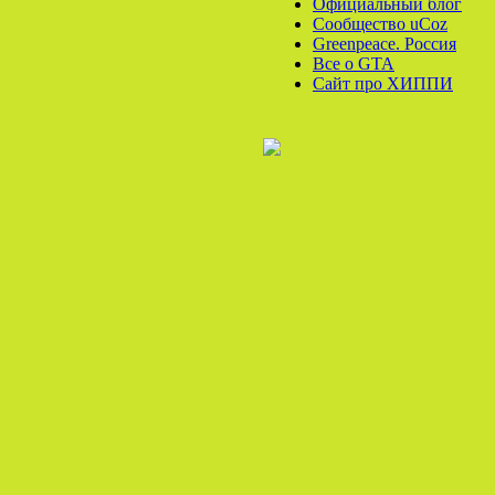
Официальный блог
Сообщество uCoz
Greenpeace. Россия
Все o GTA
Сайт про ХИППИ