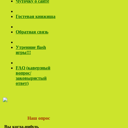
Чуточку о сайте
Гостевая книжища
Обратная связь
Утренние flash
игры!!!
FAQ (каверзный
вопрос/
заковы
ристый
ответ)
Наш опрос
Вы когда-нибудь