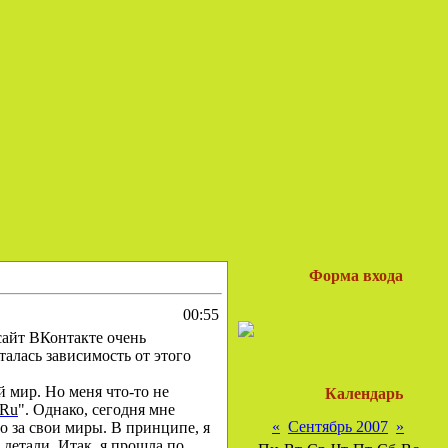
Форма входа
00:55
 сайт ВКонтакте очень
талась зависимость от этого
 мир. Но меня что-то не
Календарь
,Ru
".
Однако, сегодня мне
«
Сентябрь 2007
»
о за свои миры. В принципе, я
 детали. Итак, я прошла по