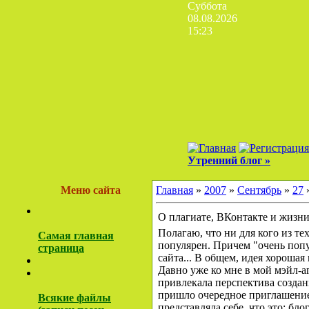
Суббота
08.08.2026
15:23
Утренний блог »
Меню сайта
Главная
»
2007
»
Сентябрь
»
27
»
О плагиате, ВКонтакте и жизни
Полагаю, что ни для кого из те
Самая главная
популярен. Причем "очень попу
страница
сайта... В общем, идея хорошая 
Давно уже ко мне в мой мэйл-а
привлекала перспектива созда
пришло очередное приглашение.
Всякие файлы
представляла себе, что это: бл