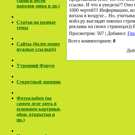
(записи песен
ссылке. И что я увидела?? Оно 
народов мира и др.)
1000 чертей!!! Информацию, ко
витала в воздухе... Но, учиты
мэйл.ру выглядят именно стрем
Cтатьи на разные
рекламы на своих страницах)) В
темы
Просмотров: 507 | Добавил:
Fin
Всего комментариев:
0
Сайты (более-менее
нужные ссылки)))
Доб
Утренний Форум
Секретный дневник
Фотоальбом (на
самом деле здесь в
основном картинки,
обои, открытки и
пр.)