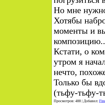
Но мне нужно
Хотябы набр
моменты и в
композицию..
Кстати, о ко
утром я нача
нечто, похоже
Только бы вд
(тьфу-тьфу-ть
Просмотров: 488 | Добавил:
Fin