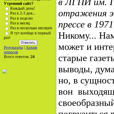
в ЛГПИ им. Г
Утренний сайт?
Каждый день!
отражения э
Раз в 2-3 дня...
Раз в неделю
прессе в 1971
Раз в месяц
Раз в несколько месяцев
Никому... На
Я тут вообще в первый
раз!
может и инте
Результаты
|
Архив
опросов
старые газеты
Всего ответов:
24
выводы, дума
но, в сущност
вон выходяще
своеобразный
погрузиться 