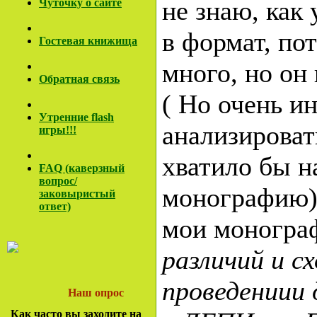
не знаю, как
Чуточку о сайте
в формат, по
Гостевая книжища
много, но он 
Обратная связь
( Но очень и
Утренние flash
анализировать
игры!!!
хватило бы 
FAQ (каверзный
вопрос/
монографию)
заковы
ристый
ответ)
мои монограф
различий и с
проведениии 
Наш опрос
Как часто вы заходите на