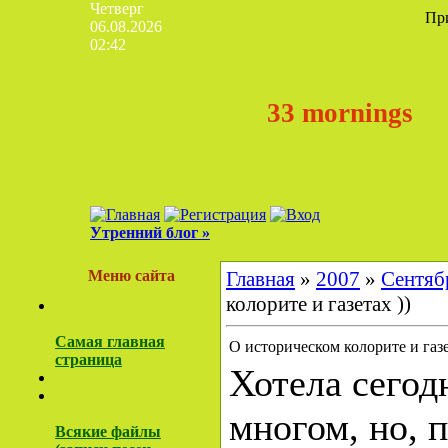
Четверг
Пр
06.08.2026
02:42
33 mornings
Утренний блог »
Меню сайта
Главная
»
2007
»
Сентяб
колорите и газетах ))
Самая главная
О историческом колорите и газе
страница
Хотела сегод
многом, но, 
Всякие файлы