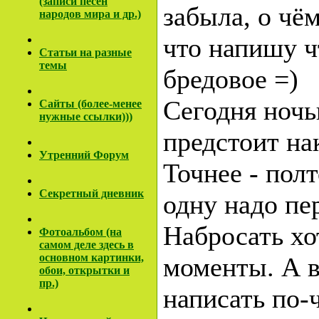
(записи песен
забыла, о чё
народов мира и др.)
что напишу ч
Cтатьи на разные
темы
бредовое =)
Сегодня ночь
Сайты (более-менее
нужные ссылки)))
предстоит нак
Утренний Форум
Точнее - пол
Секретный дневник
одну надо пер
Набросать х
Фотоальбом (на
самом деле здесь в
основном картинки,
моменты. А 
обои, открытки и
пр.)
написать по-