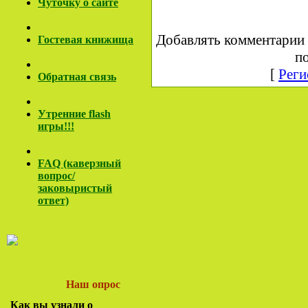
Чуточку о сайте
Добавлять комментарии 
Гостевая книжища
по
[
Реги
Обратная связь
Утренние flash
игры!!!
FAQ (каверзный
вопрос/
заковы
ристый
ответ)
Наш опрос
Как вы узнали о