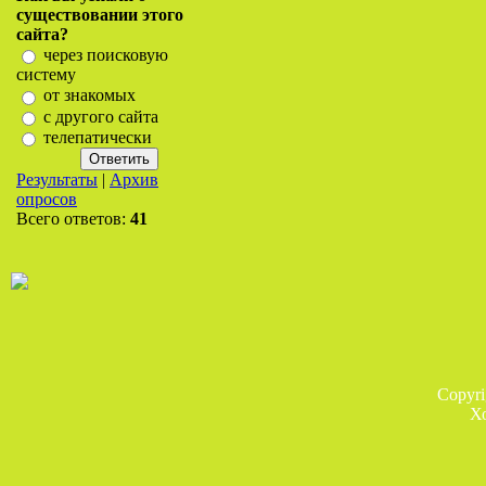
существовании этого
сайта?
через поисковую
систему
от знакомых
с другого сайта
телепатически
Результаты
|
Архив
опросов
Всего ответов:
41
Copyr
Х