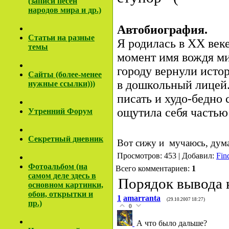
(записи песен
народов мира и др.)
Автобиография.
Cтатьи на разные
Я родилась в ХХ веке
темы
момент имя вождя ми
городу вернули истор
Сайты (более-менее
в дошкольный лицей.
нужные ссылки)))
писать и худо-бедно 
ощутила себя частью
Утренний Форум
Секретный дневник
Вот сижу и мучаюсь, думая
Просмотров: 453 | Добавил:
Fin
Фотоальбом (на
Всего комментариев:
1
самом деле здесь в
Порядок вывода 
основном картинки,
обои, открытки и
1
amarranta
(29.10.2007 18:27)
пр.)
0
А что было дальше?