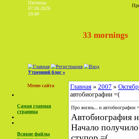
Пятница
Пр
07.08.2026
18:49
33 mornings
Утренний блог »
Меню сайта
Главная
»
2007
»
Октябр
автобиографии =(
Самая главная
Про жизнь... и автобиографии =
страница
Автобиография не 
Начало получилос
Всякие файлы
ступор =(