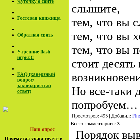
Чуточку о сайте
слышите,
Гостевая книжища
тем, что вы 
тем, что вы х
Обратная связь
тем, что вы 
Утренние flash
игры!!!
стоит десять
возникновен
FAQ (каверзный
вопрос/
заковы
ристый
Но все-таки 
ответ)
попробуем…
Просмотров: 495 | Добавил:
Fin
Всего комментариев:
3
Наш опрос
Порядок выв
Почему вы учавствуете в