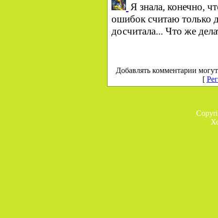
Я знала, конечно, ч
ошибок считаю только до
досчитала... Что же дела
Добавлять комментарии могут
[
Рег
Copyr
Х