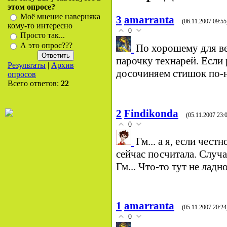
этом опросе?
Моё мнение наверняка
3
amarranta
(06.11.2007 09:55
кому-то интересно
0
Просто так...
А это опрос???
По хорошему для ве
парочку технарей. Если 
Результаты
|
Архив
досочиняем стишок по-
опросов
Всего ответов:
22
2
Findikonda
(05.11.2007 23:
0
Гм... а я, если чест
сейчас посчитала. Случай
Гм... Что-то тут не ладно
1
amarranta
(05.11.2007 20:24
0