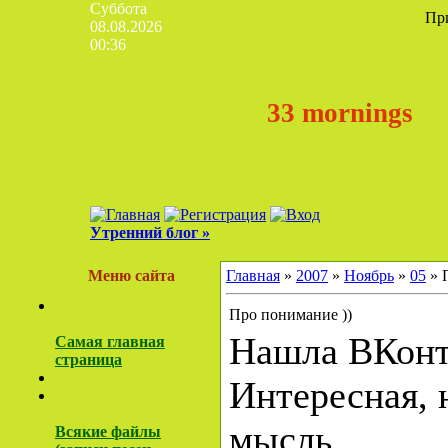
Суббота
Пр
08.08.2026
00:36
33 mornings
Утренний блог »
Меню сайта
Главная
»
2007
»
Ноябрь
»
05
» 
Про понимание ))
Нашла ВКонт
Самая главная
страница
Интересная, 
мысль...
Всякие файлы