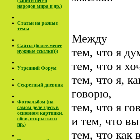
(записи песен
народов мира и др.)
Cтатьи на разные
темы
Между
Сайты (более-менее
тем, что я ду
нужные ссылки)))
тем, что я хо
Утренний Форум
тем, что я, к
Секретный дневник
говорю,
Фотоальбом (на
тем, что я го
самом деле здесь в
основном картинки,
и тем, что в
обои, открытки и
пр.)
тем, что как 