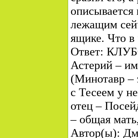
описывается 
лежащим сей
ящике. Что в
Ответ: КЛУ
Астерий – и
(Минотавр – э
с Тесеем у н
отец – Посей
– общая мать
Автор(ы): Д