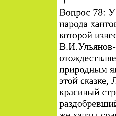
1
Вопрос 78: У
народа хантов
которой изве
В.И.Ульянов
отождествляе
природным я
этой сказке,
красивый ст
раздобревший
же ханты ср