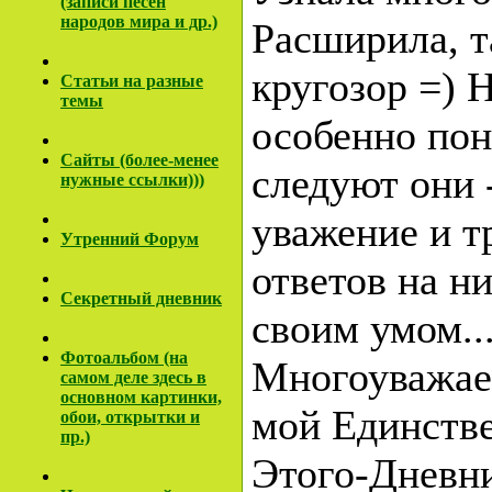
(записи песен
народов мира и др.)
Расширила, та
кругозор =) 
Cтатьи на разные
темы
особенно пон
Сайты (более-менее
следуют они
нужные ссылки)))
уважение и т
Утренний Форум
ответов на н
Секретный дневник
своим умом...
Фотоальбом (на
Многоуважа
самом деле здесь в
основном картинки,
мой Единств
обои, открытки и
пр.)
Этого-Дневни