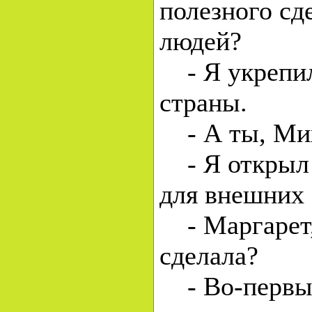
полезного сд
людей?
- Я укрепил
страны.
- А ты, Мих
- Я открыл 
для внешних
- Маргарет, 
сделала?
- Во-первых,