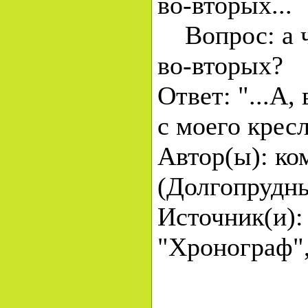
во-вторых...
Вопрос: а ч
во-вторых?
Ответ: "...А,
с моего кресл
Автор(ы): ко
(Долгопрудн
Источник(и):
"Хронограф",