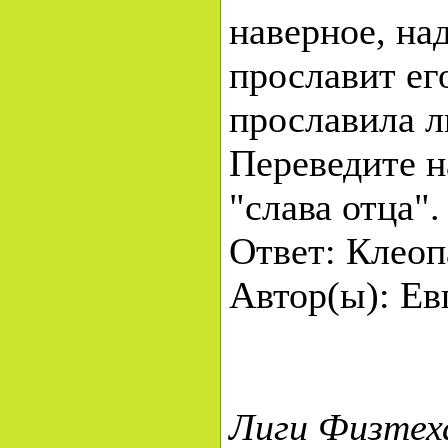
наверное, над
прославит его
прославила л
Переведите н
"слава отца".
Ответ: Клеоп
Автор(ы): Ев
Лиги Физтеха