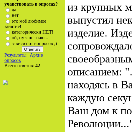
из крупных м
учавствовать в опросах?
да
нет
выпустил нек
это моё любимое
занятие!
изделие. Изд
категорически НЕТ!
ой, ну я не знаю...
сопровождал
зависит от вопросов ;)
Результаты
|
Архив
своеобразны
опросов
Всего ответов:
42
описанием: ".
находясь в В
каждую секу
Ваш дом к п
Революции..."