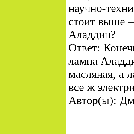
научно-техни
стоит выше –
Аладдин?
Ответ: Конеч
лампа Аладд
масляная, а 
все ж электри
Автор(ы): Д