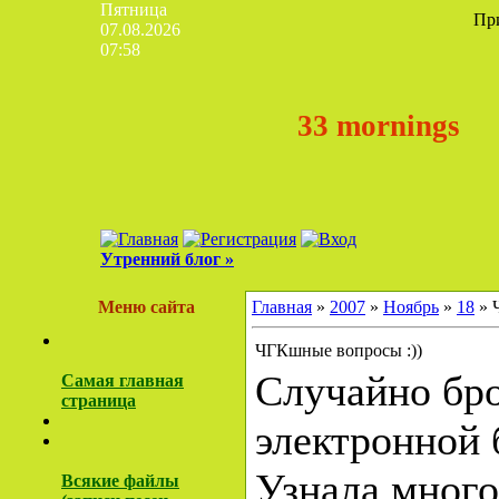
Пятница
Пр
07.08.2026
07:58
33 mornings
Утренний блог »
Меню сайта
Главная
»
2007
»
Ноябрь
»
18
» 
ЧГКшные вопросы :))
Случайно бр
Самая главная
страница
электронной б
Узнала много
Всякие файлы