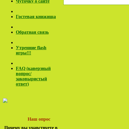
Чуточку о сайте
Гостевая книжища
Обратная связь
Утренние flash
игры!!!
FAQ (каверзный
вопрос/
заковы
ристый
ответ)
Наш опрос
Почему вы учавствуете в