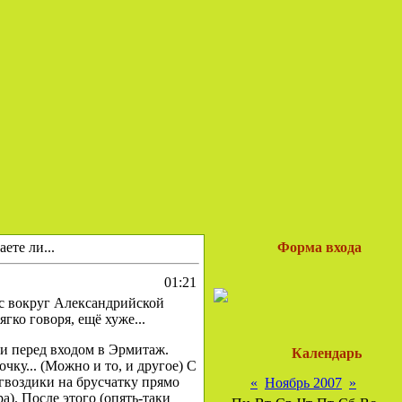
ете ли...
Форма входа
01:21
с вокруг Александрийской
гко говоря, ещё хуже...
ди перед входом в Эрмитаж.
Календарь
у... (Можно и то, и другое) С
 гвоздики на брусчатку прямо
«
Ноябрь 2007
»
). После этого (опять-таки