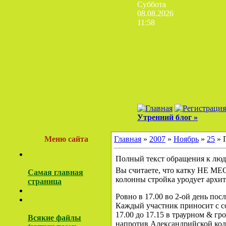
Суббота
08.08.2026
11:58
Утренний блог »
Меню сайта
Главная
»
2007
»
Ноябрь
»
25
» 
Полный текст обращения к люд
Вы считаете, что катку НЕ МЕ
Самая главная
колонны стройка уродует архит
страница
Ровно в 17.00 во 2-ой день по
Каждый участник приносит с с
17.00 до 17.15 в траурном & г
Всякие файлы
напротив Александрийской коло