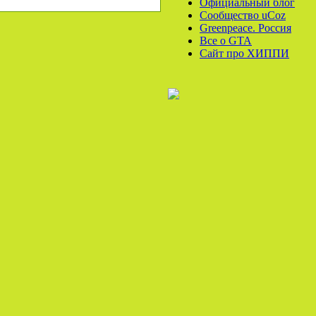
Официальный блог
Сообщество uCoz
Greenpeace. Россия
Все o GTA
Сайт про ХИППИ