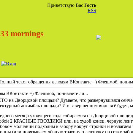
Приветствую Вас
Гость
RSS
33 mornings
Полный текст обращения к людям ВКонтакте =) Флешмоб, понима
ям ВКонтакте =) Флешмоб, понимаете ли...
СТО на Дворцовой площади? Думаете, что развернувшаяся сейча
ектурный ансамбль площади? И в завершенном виде всё будет, мя
следнего месяца уходящего года собираемся на Дворцовой площи
обой 2 КРАСНЫЕ ГВОЗДИКИ или, на худой конец, черную ленточк
робовом молчании подходим к забору вокруг стройки и возлагаем
нны (или повязываем чёрную траурную ленточку на сетку забора