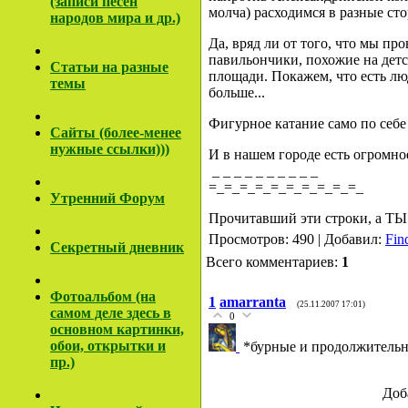
(записи песен
молча) расходимся в разные сто
народов мира и др.)
Да, вряд ли от того, что мы пр
павильончики, похожие на детс
Cтатьи на разные
площади. Покажем, что есть люд
темы
больше...
Фигурное катание само по себе 
Сайты (более-менее
нужные ссылки)))
И в нашем городе есть огромно
_ _ _ _ _ _ _ _ _ _
=_=_=_=_=_=_=_=_=_=_
Утренний Форум
Прочитавший эти строки, а ТЫ 
Просмотров: 490 | Добавил:
Fin
Секретный дневник
Всего комментариев:
1
Фотоальбом (на
1
amarranta
(25.11.2007 17:01)
самом деле здесь в
0
основном картинки,
обои, открытки и
*бурные и продолжительн
пр.)
Доб