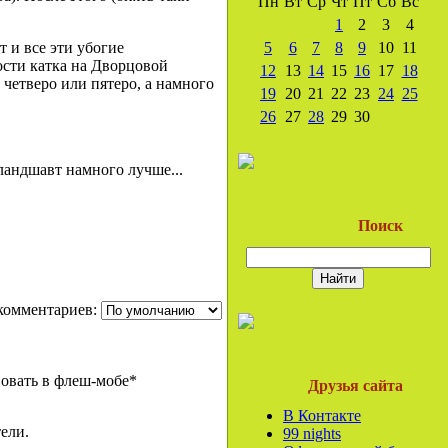
Пн
Вт
Ср
Чт
Пт
Сб
Вс
1
2
3
4
т и все эти убогие
5
6
7
8
9
10
11
ости катка на Дворцовой
12
13
14
15
16
17
18
 четверо или пятеро, а намного
19
20
21
22
23
24
25
26
27
28
29
30
ландшавт намного лучше...
Поиск
комментариев:
овать в флеш-мобе*
Друзья сайта
В Контакте
ели.
99 nights