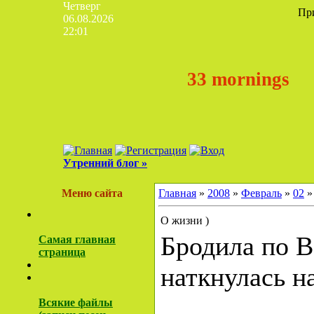
Четверг
Пр
06.08.2026
22:01
33 mornings
Утренний блог »
Меню сайта
Главная
»
2008
»
Февраль
»
02
»
О жизни )
Бродила по В
Самая главная
страница
наткнулась на
Всякие файлы