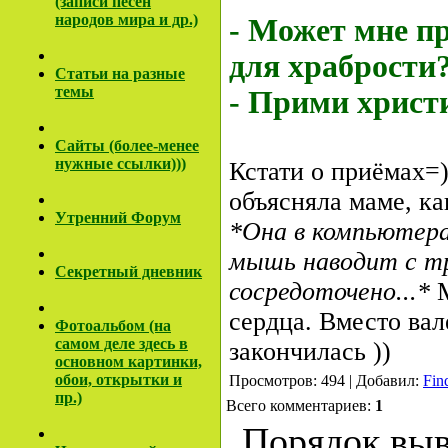
(записи песен
народов мира и др.)
- Может мне п
для храбрости
Cтатьи на разные
темы
- Прими христ
Сайты (более-менее
нужные ссылки)))
Кстати о приёмах=)
объясняла маме, ка
Утренний Форум
*Она в компьютера
мышь
наводит
с т
Секретный дневник
сосредоточено...*
сердца. Вместо вал
Фотоальбом (на
самом деле здесь в
закончилась ))
основном картинки,
обои, открытки и
Просмотров: 494 | Добавил:
Fin
пр.)
Всего комментариев:
1
Порядок выв