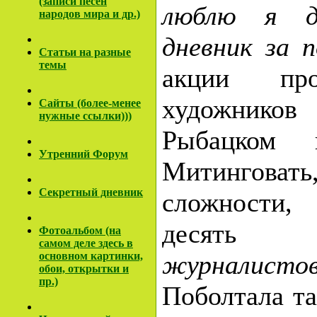
(записи песен
люблю я д
народов мира и др.)
дневник за 
Cтатьи на разные
темы
акции про
художнико
Сайты (более-менее
нужные ссылки)))
Рыбацком 
Утренний Форум
Митингов
Секретный дневник
сложности,
десять
*в
Фотоальбом (на
самом деле здесь в
основном картинки,
журналистов*
обои, открытки и
пр.)
Поболтала т