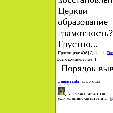
Церкви 
образова
грамотность
Грустно...
Просмотров: 498 | Добавил:
Fin
Всего комментариев:
1
Порядок выв
1
amarranta
(03.02.2008 16:28)
0
А вот-таки меня ты книго
если когда-нибудь встретится.