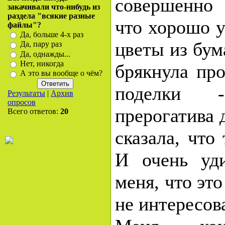
совершенно 
закачивали что-нибудь из
раздела "всякие разные
что хорошо у
файлы"?
Да, больше 4-х раз
цветы из бума
Да, пару раз
Да, однажды...
Нет, никогда
брякнула про
А это вы вообще о чём?
поделки 
Результаты
|
Архив
опросов
прерогатива 
Всего ответов:
20
сказала, что 
И очень уди
меня, что это
не интересова