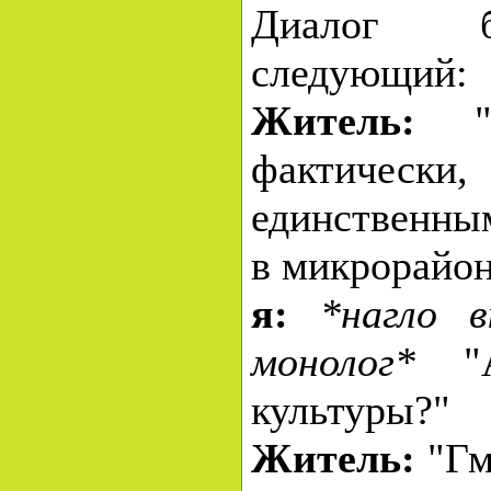
Диалог 
следующий:
Житель:
"..
фактичес
единственны
в микрорайон
я:
*нагло в
монолог*
"А
культуры?"
Житель:
"Гм.