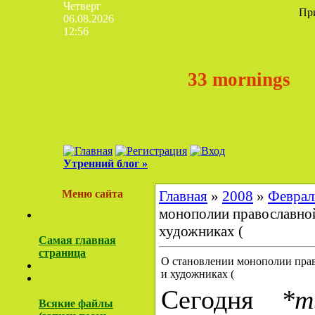
Четверг
Пр
06.08.2026
12:56
33 mornings
Утренний блог »
Меню сайта
Главная
»
2008
»
Феврал
монополии православной 
художниках (
Самая главная
страница
О становлении монополии право
и художниках (
Сегодня
*т
Всякие файлы