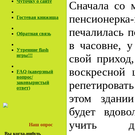
Чуточку о сайте
Сначала со 
пенсионерка
Гостевая книжища
печалилась п
Обратная связь
в часовне, у
Утренние flash
свой приход,
игры!!!
воскресной 
FAQ (каверзный
вопрос/
репетировать
заковы
ристый
ответ)
этом здани
будет вдов
учить д
Наш опрос
Вы когда-нибудь