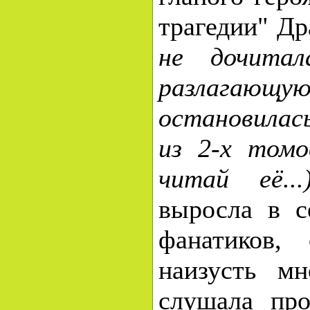
трагедии" Д
не дочитал
разлагаю
остановилась
из 2-х томов
читай её..
выросла в с
фанатиков,
наизусть мн
слушала про