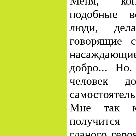
Меня, кон
подобные в
люди, дела
говорящие 
насаждающ
добро... Но
человек до
самостояте
Мне так ка
получится
гланого геро