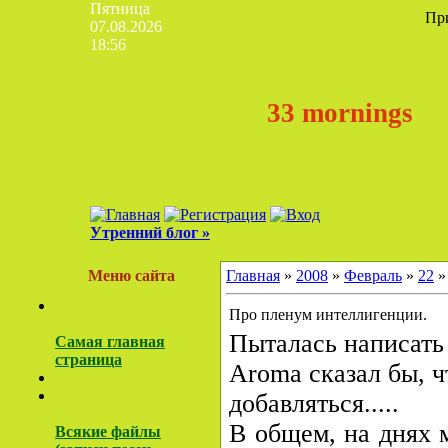
Пятница
Пр
07.08.2026
18:56
33 mornings
Утренний блог »
Меню сайта
Главная
»
2008
»
Февраль
»
22
»
Про пленум интеллигенции.
Пыталась написать 
Самая главная
страница
Aroma сказал бы, ч
добавляться.....
В общем, на днях 
Всякие файлы