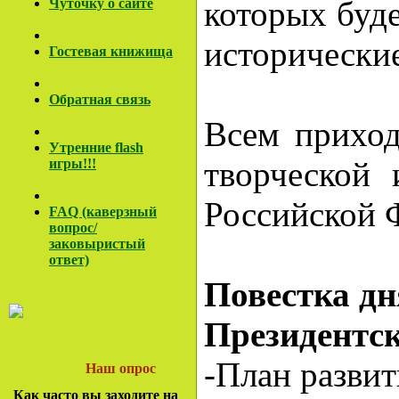
которых буде
Чуточку о сайте
исторически
Гостевая книжища
Обратная связь
Всем приход
Утренние flash
творческой 
игры!!!
Российской 
FAQ (каверзный
вопрос/
заковы
ристый
ответ)
Повестка дн
Президентск
-План развит
Наш опрос
Как часто вы заходите на