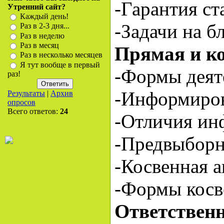
-Гарантия с
Утренний сайт?
Каждый день!
-Задачи на 
Раз в 2-3 дня...
Раз в неделю
Раз в месяц
Прямая и ко
Раз в несколько месяцев
Я тут вообще в первый
-Формы деят
раз!
-Информиров
Результаты
|
Архив
опросов
Всего ответов:
24
-Отличия ин
-Предвыборн
-Косвенная а
-Формы косв
Ответстве