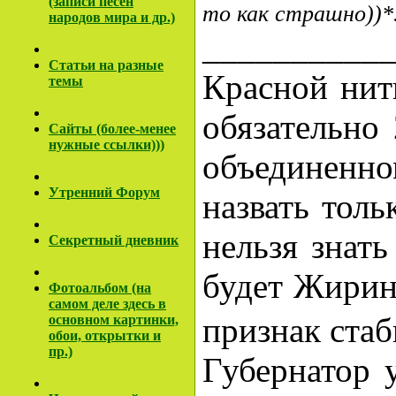
(записи песен
то как страшно))*
народов мира и др.)
__________
Cтатьи на разные
Красной нит
темы
обязательно
Сайты (более-менее
нужные ссылки)))
объединенно
Утренний Форум
назвать толь
нельзя знать
Секретный дневник
будет Жири
Фотоальбом (на
самом деле здесь в
признак стаб
основном картинки,
обои, открытки и
пр.)
Губернатор 