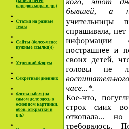
кого, этот дн
(записи песен
народов мира и др.)
бывшей, а 
учительницы 
Cтатьи на разные
темы
спрашивала, нет
информации 
Сайты (более-менее
нужные ссылки)))
пострашнее и по
своих детей, чт
Утренний Форум
головы не 
воспитательног
Секретный дневник
часе...*.
Фотоальбом (на
Кое-что, погугл
самом деле здесь в
основном картинки,
строк сиих во
обои, открытки и
откопала... н
пр.)
требовалось. 