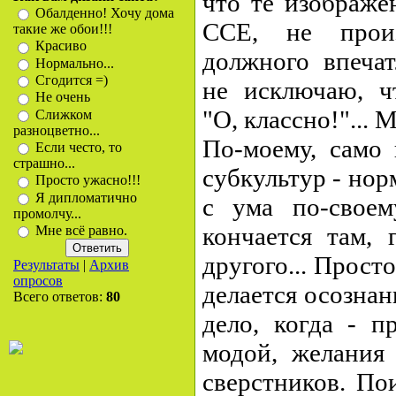
что те изображе
Обалденно! Хочу дома
ССЕ, не произ
такие же обои!!!
Красиво
должного впечат
Нормально...
Сгодится =)
не исключаю, ч
Не очень
"О, классно!"... М
Слижком
разноцветно...
По-моему, само 
Если често, то
страшно...
субкультур - нор
Просто ужасно!!!
Я дипломатично
с ума по-своем
промолчу...
кончается там, 
Мне всё равно.
другого... Просто
Результаты
|
Архив
опросов
делается осозна
Всего ответов:
80
дело, когда - п
модой, желания 
сверстников. Пои