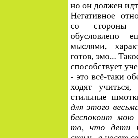
но он должен ид
Негативное отн
со стороны с
обусловлено е
мыслями, харак
готов, эмо... Так
способствует уче
- это всё-таки о
ходят учиться,
стильные шмотк
для этого весьм
беспокоит мою 
то, что дети 
стиль, а носят с