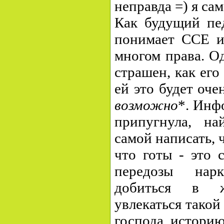
неправда =) я сама
Как будущий пед
понимает ССЕ и 
многом права. Од
страшен, как его
ей это будет оче
возможно
*. Инф
припугнула, н
самой написать, 
что готы - это 
передозы нарк
добиться в ж
увлекаться такой
господа, историю