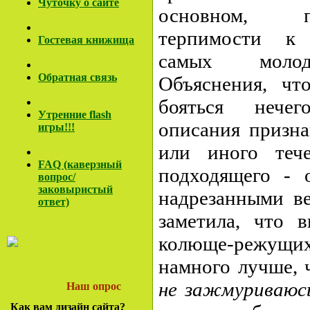
Чуточку о сайте
основном, 
терпимости к 
Гостевая книжища
самых молод
Обратная связь
Объяснения, чт
бояться нечег
Утренние flash
описания призна
игры!!!
или иного тече
FAQ (каверзный
подходящего - 
вопрос/
заковы
ристый
надрезанными ве
ответ)
заметила, что 
колюще-режущи
намного лучше,
не зажмуриваюс
Наш опрос
Как вам дизайн сайта?