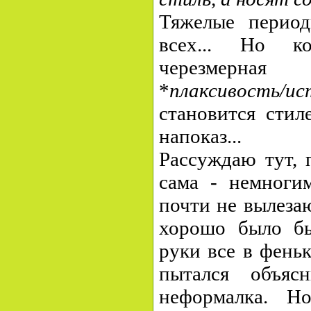
Тяжелые перио
всех... Но к
черезмерная
*
плаксивость/ис
становится стил
напоказ...
Рассуждаю тут, 
сама - немногим
почти не вылеза
хорошо было бы
руки все в феньк
пытался объясн
неформалка. Н