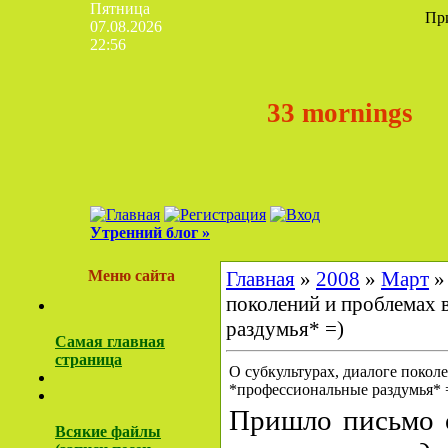
Пятница
Пр
07.08.2026
22:56
33 mornings
Утренний блог »
Меню сайта
Главная
»
2008
»
Март
»
поколений и проблемах
раздумья* =)
Самая главная
страница
О субкультурах, диалоге покол
*профессиональные раздумья* 
Пришло письмо
Всякие файлы