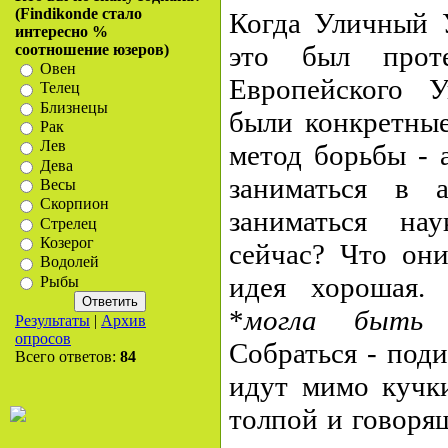
(Findikonde стало
Когда Уличный У
интересно %
это был проте
соотношение юзеров)
Овен
Европейского У
Телец
Близнецы
были конкретные
Рак
Лев
метод борьбы - 
Дева
заниматься в 
Весы
Скорпион
заниматься на
Стрелец
Козерог
сейчас? Что они
Водолей
идея хорошая. 
Рыбы
*
могла быть 
Результаты
|
Архив
опросов
Собраться - под
Всего ответов:
84
идут мимо кучки
толпой и говор