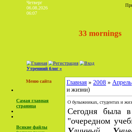
Четверг
Пр
06.08.2026
06:07
33 mornings
Утренний блог »
Меню сайта
Главная
»
2008
»
Апрель
и жизни)
Самая главная
О булыжниках, студентах и жи
страница
Сегодня была в
"очередном уче
Всякие файлы
У
личный
У
нив