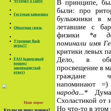
В принципе, бы
Чуточку о сайте
были: про рито
Гостевая книжища
булыжники в м
летавшие с бар
Обратная связь
физики
*в до
Утренние flash
поминали имя Ге
игры!!!
критики левых па
Дело, в об
FAQ (каверзный
вопрос/
просвещение в мас
заковы
ристый
ответ)
граждане ч
напоминают =)
народа...*
Думают
Схоластикой от н
Наш опрос
Но что-то в этом 
Кто вы по знаку зодиака?