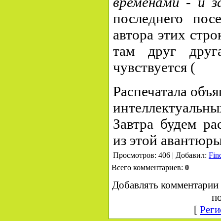
временами - и 
последнего пос
автора этих стро
там друг друг
чувствуется (
Распечатала объя
интеллектуальн
Завтра будем рас
из этой авантюры
Просмотров: 406 | Добавил:
Fin
Всего комментариев:
0
Добавлять комментарии 
по
[
Реги