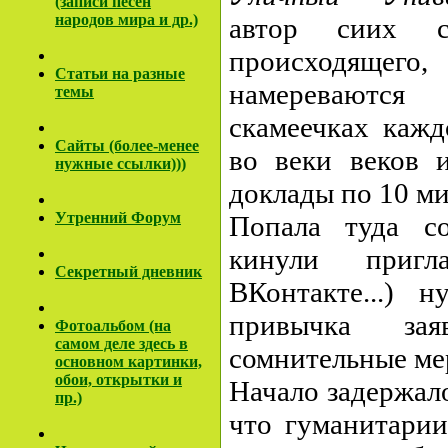
(записи песен
народов мира и др.)
автор сиих с
происходяще
Cтатьи на разные
намереваются
темы
скамеечках кажд
Сайты (более-менее
во веки веков и
нужные ссылки)))
доклады по 10 ми
Утренний Форум
Попала туда с
кинули пригл
Секретный дневник
ВКонтакте...) 
привычка зая
Фотоальбом (на
самом деле здесь в
сомнительные ме
основном картинки,
обои, открытки и
Начало задержал
пр.)
что гуманитарии