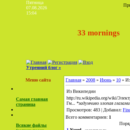
Пятница
Пр
07.08.2026
15:04
33 mornings
Утренний блог »
Меню сайта
Главная
»
2008
»
Июнь
»
10
» И
Из Википедии
http://ru.wikipedia.org/wiki/Эле
Самая главная
Гм...
*задумчиво хлопая глазами
страница
Просмотров: 483 | Добавил:
Fin
Всего комментариев:
1
Поря
Всякие файлы
1
Nurrl