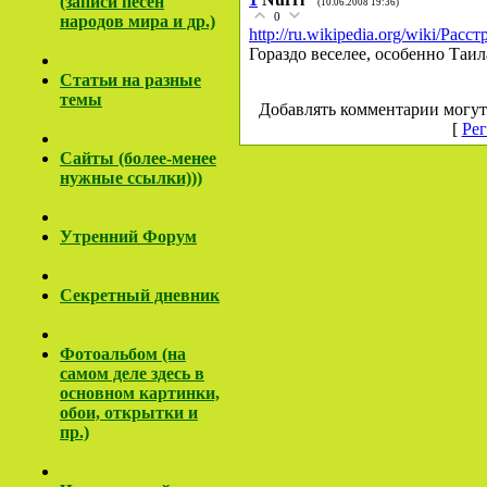
(записи песен
(10.06.2008 19:36)
0
народов мира и др.)
http://ru.wikipedia.org/wiki/Расст
Гораздо веселее, особенно Таил
Cтатьи на разные
темы
Добавлять комментарии могут
[
Рег
Сайты (более-менее
нужные ссылки)))
Утренний Форум
Секретный дневник
Фотоальбом (на
самом деле здесь в
основном картинки,
обои, открытки и
пр.)