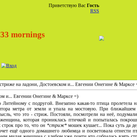
Приветствую Вас
Гость
RSS
33 mornings
стриже на ладони, Достоевском и... Евгении Онегине & Марксе 
ом и... Евгении Онегине & Марксе =)
о Литейному с подругой. Внезапно какая-то птица пролетела на
лтора метра от земли и упала на мостовую. При ближайшем 
сль, что это - стриж. Постояли, посмотрели на неё, подумали,
женщина, которая прониклась птичкой и попыталась покрош
 строк про то, что он
*стриж
* мошек кушает... Пока суть да д
 хочет ещё одного домашнего любимца и посветовала отнести пт
енем милая женщина с хлебом уже почти что собралась взять стр