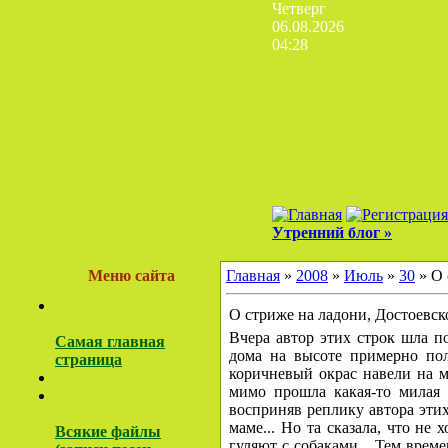
Четверг
06.08.2026
04:28
Утренний блог »
Меню сайта
Главная
»
2008
»
Июль
»
30
» О 
О стриже на ладони, Достоевск
Вчера автор этих строк шла п
Самая главная
дома на высоте примерно по
страница
коричневый окрас навели на мы
мимо прошла какая-то милая 
восприняв реплику автора этих
маме... Но та сказала, что не
Всякие файлы
гуляют с собаками... Тем врем