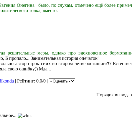
"Евгения Онегина" было, по слухам, отмечено ещё более приме
олитического толка, вместо:
гал решительные меры, однако про вдохновенное бормотани
, Б пропало... Занимательная история опечаток"
евольно автор строк сиих во втором четверостишии?!? Естеств
няла свою ошибку)) Мда...
dikonda
| Рейтинг: 0.0/0 |
Порядок вывода 
альное...