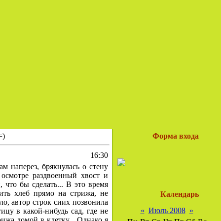
=)
Форма входа
16:30
м наперез, брякнулась о стену
осмотре раздвоенный хвост и
 что бы сделать... В это время
ить хлеб прямо на стрижа, не
Календарь
ело, автор строк сиих позвонила
«
Июль 2008
»
ицу в какой-нибудь сад, где не
ижа домой в клетку... Однако я