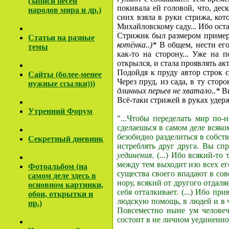
(записи песен
покивала ей головой, что, дес
народов мира и др.)
сиих взяла в руки стрижа, ко
Михайловскому саду... Ибо ост
Стрижик был размером примерн
Cтатьи на разные
котёнка..)*
В общем, нести его 
темы
как-то на сторону... Уже на 
открылся, и стала проявлять ак
Подойдя к пруду автор строк с
Сайты (более-менее
Через пруд, из сада, в ту стор
нужные ссылки)))
длинных перьев не хватало..*
Ви
Всё-таки стрижей в руках удерж
Утренний Форум
"...Чтобы переделать мир по-
сделаешься в самом деле всяк
безобидно разделиться в собств
Секретный дневник
истреблять друг друга. Вы спр
уединения
. (...) Ибо всякий-т
между тем выходит изо всех е
Фотоальбом (на
существа своего впадают в сов
самом деле здесь в
нору, всякий от другого отдаляе
основном картинки,
себя отталкивает. (...) Ибо п
обои, открытки и
людскую помощь, в людей и в ч
пр.)
Повсеместно ныне ум человеч
состоит в не личном уединенно