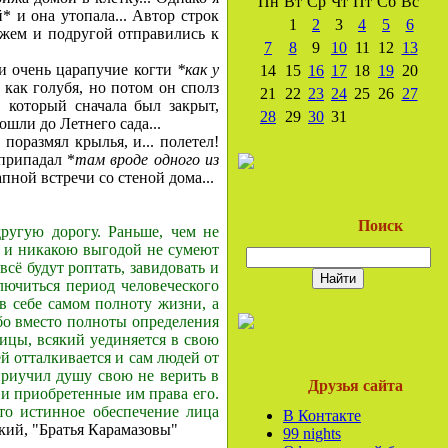
Пн
Вт
Ср
Чт
Пт
Сб
Вс
* и она утопала... Автор строк
1
2
3
4
5
6
ижем и подругой отправились к
7
8
9
10
11
12
13
ли очень царапучие когти
*как у
14
15
16
17
18
19
20
 как голубя, но потом он сполз
21
22
23
24
25
26
27
, который сначала был закрыт,
28
29
30
31
ошли до Летнего сада...
поразмял крылья, и... полетел!
 припадал *
там вроде одного из
ной встречи со стеной дома...
Поиск
другую дорогу. Раньше, чем не
й и никакою выгодой не сумеют
всё будут роптать, завидовать и
ключиться период человеческого
 в себе самом полноту жизни, а
бо вместо полноты определения
ницы, всякий уединяется в свою
дей отталкивается и сам людей от
 приучил душу свою не верить в
Друзья сайта
 и приобретенные им права его.
то истинное обеспечение лица
В Контакте
ий, "Братья Карамазовы"
99 nights