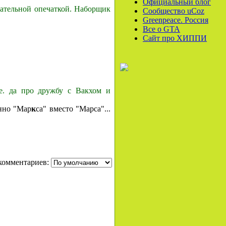
Официальный блог
чательной опечаткой. Наборщик
Сообщество uCoz
Greenpeace. Россия
Все o GTA
Сайт про ХИППИ
е. да про дружбу с Вакхом и
енно "Мар
к
са" вместо "Марса"...
комментариев: