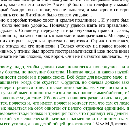
кать, мы сами его возьмём *все ещё болтая по телефону с мамой
торый был до того в шоке, что не рыпался, и мы втроем со стр
авлять его на Литейном было совсем уж дико...
о с воробья; только хвост и крылья подлиннее... И у него бы
было неочень удобно... Поначалу удалось взять его правильно,
подходе к Соляному переулку птица очухалась, правый глазик
тивность, пытаясь хлопать крыльями и выворачиваясь. Мы едва д
иих открыла ладонь и присела на корточки. Стриж потоптался, 
ону, откуда мы его принесли :) Только чуточку на правое крыло
димо, у птицы был просто посттравматический шок после внезап
ивать не так сложно, как ворон. Они не пытаются заклевать... =)
новому, надо, чтобы длюди сами психически повернулись на 
ому братом, не наступит братства. Никогда люди никакою науко
енности своей и в правах своих. Всё будет для каждого мало, и 
ашиваете, когда сие сбудется. Сбудется, но сначала должен за
о теперь стремится отделить свое лицо наиболее, хочет испытать
го усилий вместо полноты жизни лишь полное с амоубийство, и
ершенное уединение. Ибо все-то в наш век разделились на еди
тся, прячется и, что имеет, прячет и кончает тем, что сам от лю
ривык надеяться на себя одногои от целого отделился единицей,
еловечество,и только и трепещет того, что пропадут его деньги
еский ум человеческий начинает насмешливо не понимать, ч
м его усилии, а в людской общей целостности."
© Ф.М.Достоевск