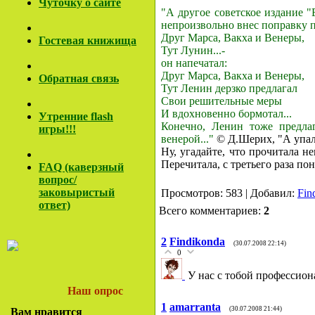
Чуточку о сайте
"А другое советское издание 
непроизвольно внес поправку п
Друг Марса, Вакха и Венеры,
Гостевая книжища
Тут Лунин...-
он напечатал:
Друг Марса, Вакха и Венеры,
Обратная связь
Тут Ленин дерзко предлагал
Свои решительные меры
И вдохновенно бормотал...
Утренние flash
Конечно, Ленин тоже предла
игры!!!
венерой..."
© Д.Шерих, "А упало
Ну, угадайте, что прочитала н
Перечитала, с третьего раза по
FAQ (каверзный
вопрос/
заковы
ристый
Просмотров: 583 | Добавил:
Fin
ответ)
Всего комментариев:
2
2
Findikonda
(30.07.2008 22:14)
0
У нас с тобой профессион
Наш опрос
1
amarranta
(30.07.2008 21:44)
Вам нравится