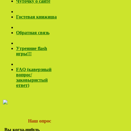
Чуточку о сайте
Гостевая книжища
Обратная связь
Утренние flash
игры!!!
FAQ (каверзный
вопрос/
заковы
ристый
ответ)
Наш опрос
Вы когда-нибудь