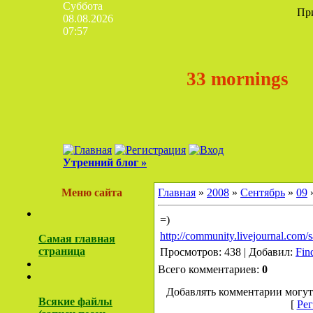
Суббота
Пр
08.08.2026
07:57
33 mornings
Утренний блог »
Меню сайта
Главная
»
2008
»
Сентябрь
»
09
»
=)
http://community.livejournal.com
Самая главная
страница
Просмотров: 438 | Добавил:
Fin
Всего комментариев:
0
Добавлять комментарии могут
Всякие файлы
[
Рег