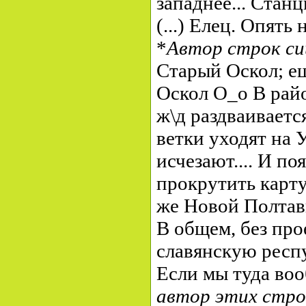
западнее... Стан
(...) Елец. Опять 
*
Автор строк сии
Старый Оскол; е
Оскол О_о В рай
ж\д раздваиваетс
ветки уходят на 
исчезают.... И по
прокрутить карту
же Новой Полтав
В общем, без про
славянскую респу
Если мы туда во
автор этих стро