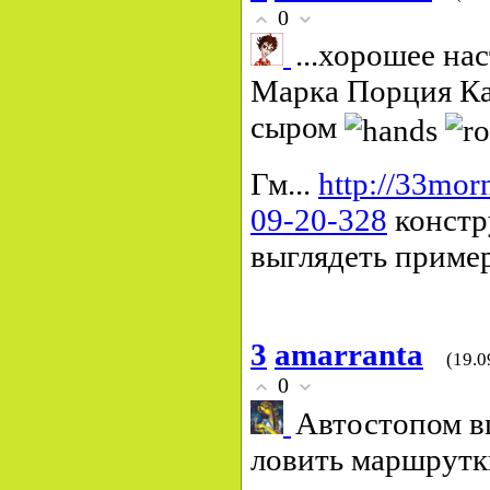
0
...хорошее на
Марка Порция Ка
сыром
Гм...
http://33mor
09-20-328
констр
выглядеть пример
3
amarranta
(19.0
0
Автостопом в
ловить маршрутк