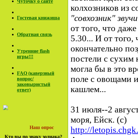
Чуточку о сайте
колхозников из со
"совхозник" зву
Гостевая книжища
от того, что даже
Обратная связь
5.30... И от того
окончательно по
Утренние flash
постели с сухим 
игры!!!
могла бы в это в
FAQ (каверзный
поле с овощами 
вопрос/
заковы
ристый
кашлем...
ответ)
31 июля--2 авгус
моря, Ейск. (с)
Наш опрос
http://letopis.chgk
Кто вы по знаку зодиака?