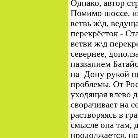
Однако, автор ст
Помимо шоссе, и
ветвь ж\д, ведущ
перекрёсток - Ст
ветви ж\д перекр
севернее, дополз
названием Батайс
на_Дону рукой по
проблемы. От Рос
уходящая влево д
сворачивает на се
растворяясь в гр
смысле она там, 
продолжается, но