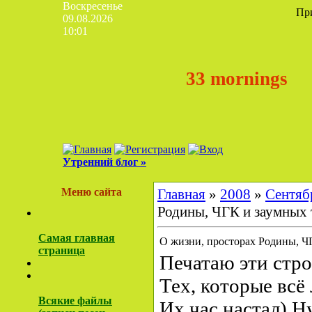
Воскресенье
Пр
09.08.2026
10:01
33 mornings
Утренний блог »
Меню сайта
Главная
»
2008
»
Сентяб
Родины, ЧГК и заумных 
Самая главная
О жизни, просторах Родины, Ч
страница
Печатаю эти стро
Тех, которые всё 
Всякие файлы
Их час настал) Н