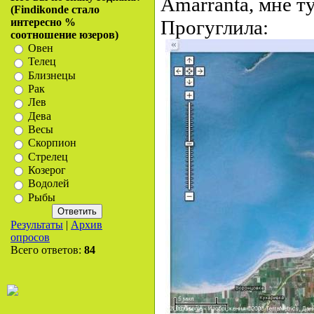
Amarranta, мне т
(Findikonde стало
интересно %
Прогуглила:
соотношение юзеров)
Овен
Телец
Близнецы
Рак
Лев
Дева
Весы
Скорпион
Стрелец
Козерог
Водолей
Рыбы
Результаты
|
Архив
опросов
Всего ответов:
84