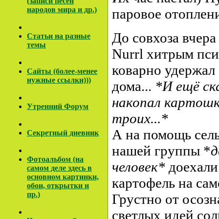
(записи песен
народов мира и др.)
паровое отоплени
До совхоза вчера 
Cтатьи на разные
темы
Nurrl хитрым пс
коварно удержал 
Сайты (более-менее
нужные ссылки)))
дома...
*И ещё ск
накопал картошк
Утренний Форум
троих...*
А на помощь сель
Секретный дневник
нашей группы *
д
Фотоальбом (на
человек*
доехали 
самом деле здесь в
основном картинки,
картофель на са
обои, открытки и
пр.)
Грустно от осозн
светлых идей сол