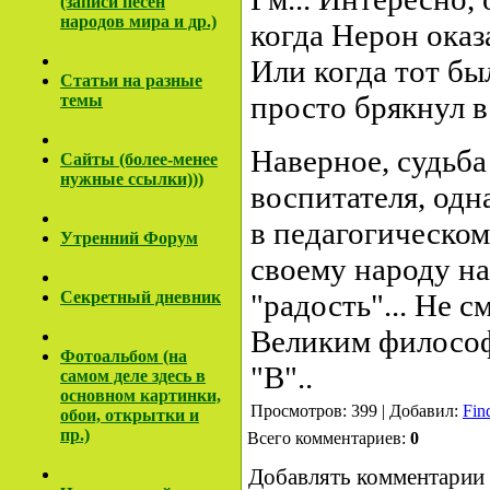
(записи песен
народов мира и др.)
когда Нерон оказ
Или когда тот бы
Cтатьи на разные
просто брякнул в
темы
Наверное, судьба
Сайты (более-менее
нужные ссылки)))
воспитателя, одн
в педагогическом
Утренний Форум
своему народу на
Секретный дневник
"радость"... Не с
Великим философ
Фотоальбом (на
"В"..
самом деле здесь в
основном картинки,
Просмотров: 399 | Добавил:
Fin
обои, открытки и
пр.)
Всего комментариев:
0
Добавлять комментарии 