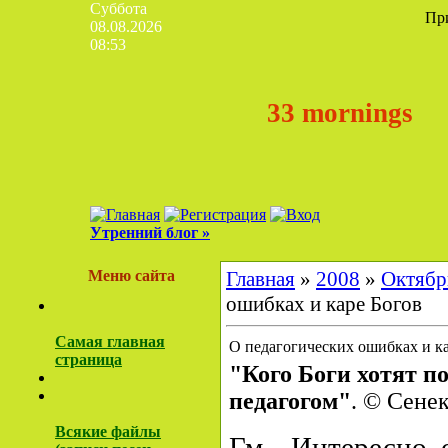
Суббота
Пр
08.08.2026
08:53
33 mornings
Утренний блог »
Меню сайта
Главная
»
2008
»
Октябр
ошибках и каре Богов
Самая главная
О педагогических ошибках и к
страница
"Кого Боги хотят по
педагогом"
. © Сене
Всякие файлы
Гм... Интересно, 