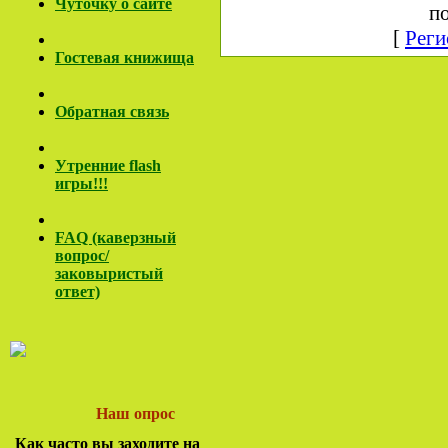
Чуточку о сайте
по
[
Реги
Гостевая книжища
Обратная связь
Утренние flash
игры!!!
FAQ (каверзный
вопрос/
заковы
ристый
ответ)
Наш опрос
Как часто вы заходите на