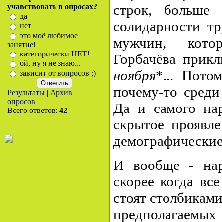
строк, больше
учавствовать в опросах?
да
солидарности тр
нет
это моё любимое
мужчин, кото
занятие!
категорически НЕТ!
Горбачёва прикл
ой, ну я не знаю...
ноября
*... Пот
зависит от вопросов ;)
почему-то среди
Результаты
|
Архив
опросов
Да и самого нар
Всего ответов:
42
скрытое проявле
демографические
И вообще - нар
скорее когда все
стоят столбиками
предполагаем