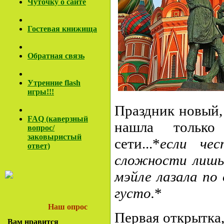
Чуточку о сайте
Гостевая книжища
Обратная связь
Утренние flash
игры!!!
Праздник новый,
FAQ (каверзный
нашла только
вопрос/
заковы
ристый
сети...*
если
чес
ответ)
сложности лишь 
мэйле лазала по
густо.
*
Наш опрос
Первая открытка
Вам нравится