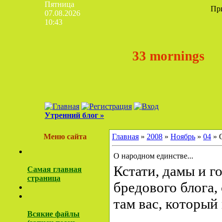
Пятница
Пр
07.08.2026
10:43
33 mornings
Утренний блог »
Меню сайта
Главная
»
2008
»
Ноябрь
»
04
» 
О народном единстве...
Кстати, дамы и г
Самая главная
страница
бредового блога,
там вас, который 
Всякие файлы