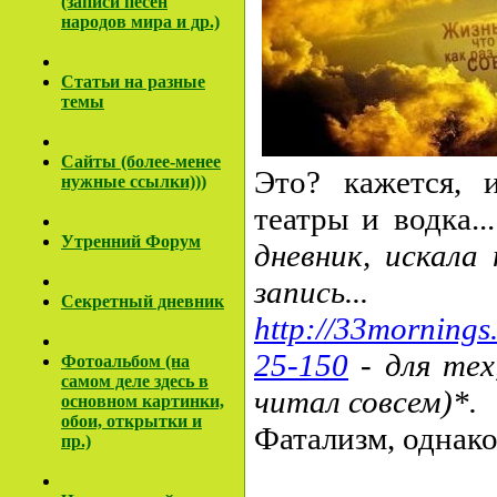
(записи песен
народов мира и др.)
Cтатьи на разные
темы
Сайты (более-менее
Это? кажется, 
нужные ссылки)))
театры и водка..
Утренний Форум
дневник, искала
запись...
Секретный дневник
http://33mornings
25-150
- для тех
Фотоальбом (на
самом деле здесь в
читал совсем)*.
основном картинки,
обои, открытки и
Фатализм, однако
пр.)