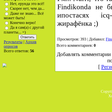
Нет, ерунда это всё!
Findikondа не б
Скорее нет, чем да...
ипостасях icq
Даже не знаю... Всё
может быть!
жирафёнка ;)
Конечно верю!
Да я сам(а) с другой
планеты... =)
Просмотров: 393 | Добавил:
Fin
Результаты
|
Архив
Всего комментариев:
0
опросов
Всего ответов:
56
Добавлять комментарии 
по
[
Реги
Copyr
Х