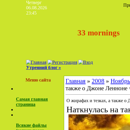
Четверг
Пр
06.08.2026
23:45
33 mornings
Утренний блог »
Меню сайта
Главная
»
2008
»
Ноябр
также о Джоне Ленноне 
Самая главная
О жирафах и тезках, а также о
страница
Наткнулась на та
Всякие файлы