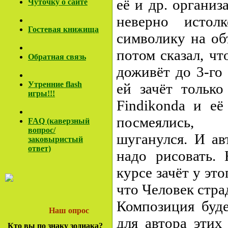
её и др. организ
Чуточку о сайте
неверно истол
Гостевая книжища
символику на об
потом сказал, чт
Обратная связь
доживёт до 3-го 
Утренние flash
ей зачёт только
игры!!!
Findikonda и её
посмеялись,
FAQ (каверзный
вопрос/
шуганулся. И ав
заковы
ристый
ответ)
надо рисовать.
курсе зачёт у эт
что Человек стра
Композиция буде
Наш опрос
для автора этих
Кто вы по знаку зодиака?