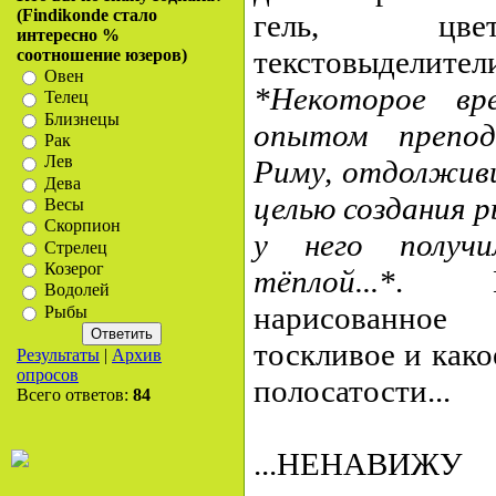
(Findikonde стало
гель, цвет
интересно %
текстовыделител
соотношение юзеров)
Овен
*Некоторое вр
Телец
Близнецы
опытом препод
Рак
Лев
Риму, отдолживш
Дева
целью создания 
Весы
Скорпион
у него получи
Стрелец
Козерог
тёплой...*
. Пр
Водолей
нарисованное 
Рыбы
тоскливое и како
Результаты
|
Архив
опросов
полосатости...
Всего ответов:
84
...НЕНАВИЖУ