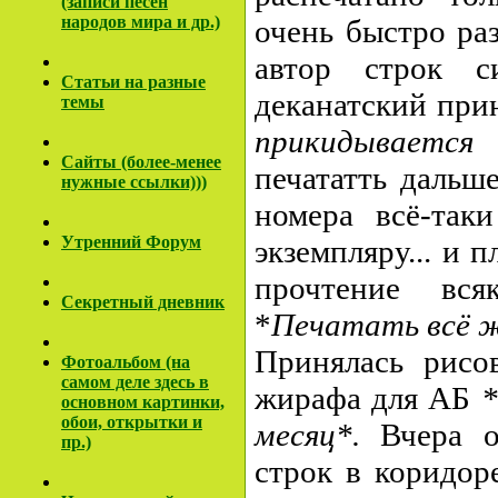
(записи песен
народов мира и др.)
очень быстро ра
автор строк с
Cтатьи на разные
деканатский при
темы
прикидывается 
Сайты (более-менее
печататть дальш
нужные ссылки)))
номера всё-так
Утренний Форум
экземпляру... и 
прочтение вся
Секретный дневник
*
Печатать всё ж
Принялась рисо
Фотоальбом (на
самом деле здесь в
жирафа для АБ
*
основном картинки,
обои, открытки и
месяц*.
Вчера о
пр.)
строк в коридор