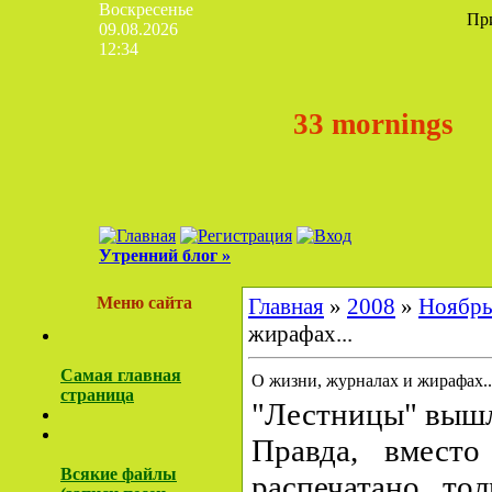
Воскресенье
Пр
09.08.2026
12:34
33 mornings
Утренний блог »
Меню сайта
Главная
»
2008
»
Ноябр
жирафах...
Самая главная
О жизни, журналах и жирафах..
страница
"Лестницы" выш
Правда, вместо
Всякие файлы
распечатано тол