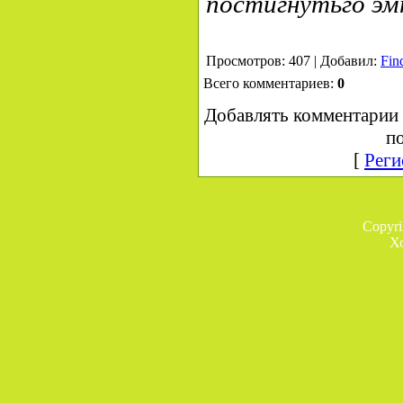
постигнутьго эм
Просмотров: 407 | Добавил:
Fin
Всего комментариев:
0
Добавлять комментарии 
по
[
Реги
Copyr
Х