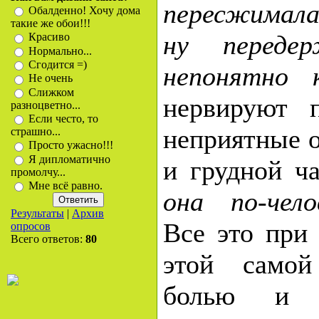
пересжимала
Обалденно! Хочу дома
такие же обои!!!
ну переде
Красиво
Нормально...
Сгодится =)
непонятно 
Не очень
Слижком
нервируют 
разноцветно...
Если често, то
неприятные 
страшно...
Просто ужасно!!!
Я дипломатично
и грудной ч
промолчу...
Мне всё равно.
она по-чело
Результаты
|
Архив
Все это при
опросов
Всего ответов:
80
этой самой
болью и щ