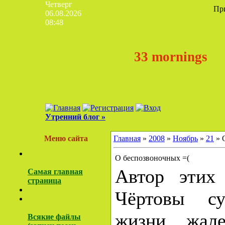
Четверг
Пр
06.08.2026
08:48
33 mornings
Утренний блог »
Меню сайта
Главная
»
2008
»
Ноябрь
»
21
» 
О беспозвоночных =(
Автор этих 
Самая главная
страница
Чёртовы су
жизни жал
Всякие файлы