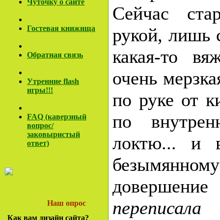
Чуточку о сайте
Сейчас ста
Гостевая книжища
рукой, лишь 
какая-то вя
Обратная связь
очень мерзка
Утренние flash
игры!!!
по руке от ки
по внутрен
FAQ (каверзный
вопрос/
заковы
ристый
локтю... и
ответ)
безымянному 
довершени
переписал
Наш опрос
Как вам дизайн сайта?