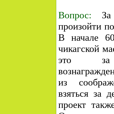
Вопрос:
За
произойти по
В начале 6
чикагской ма
это за 
вознагражде
из сообра
взяться за д
проект такж