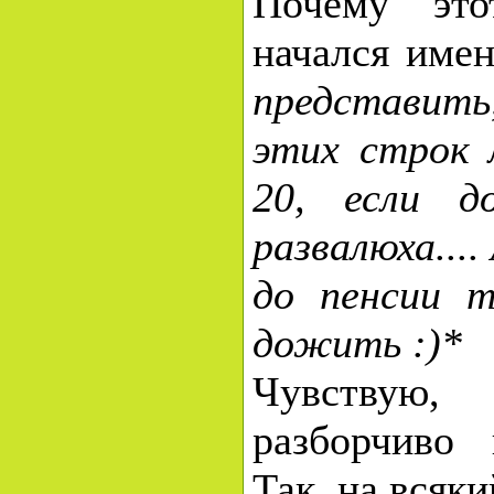
Почему это
начался име
представить
этих строк л
20, если д
развалюха....
до пенсии т
дожить :)*
Чувствую,
разборчиво 
Так, на всяки