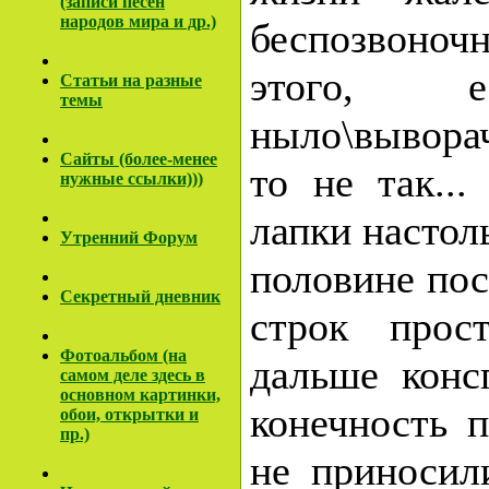
(записи песен
народов мира и др.)
беспозвоно
этого, 
Cтатьи на разные
темы
ныло\выворач
Сайты (более-менее
то не так..
нужные ссылки)))
лапки настоль
Утренний Форум
половине пос
Секретный дневник
строк прос
Фотоальбом (на
дальше конс
самом деле здесь в
основном картинки,
конечность 
обои, открытки и
пр.)
не приносили