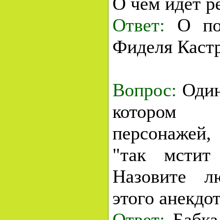
О чем идет р
Ответ:
О поп
Фиделя Кастр
Вопрос:
Один
котором 
персонажей,
"так мстит
Назовите л
этого анекдот
Ответ:
Бабка,