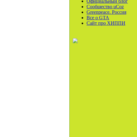
Официальный блог
Сообщество uCoz
Greenpeace. Россия
Все o GTA
Сайт про ХИППИ