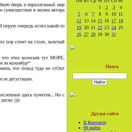
Пн
Вт
Ср
Чт
Пт
Сб
Вс
ебную дверь в параллельный мир
1
2
3
4
ое сумасшествие в жизни автора
5
6
7
8
9
10
11
12
13
14
15
16
17
18
В перую очередь исчез какой-то
19
20
21
22
23
24
25
26
27
28
29
30
31
их пор стоит на столе, залитый
ь, что этих колосьев тут МОРЕ,
н за каламбур*
Поиск
оняла, что поход туда не стОит
осле дегустации.
исленных здесь пунктов... Но с
диске ;)))
Друзья сайта
В Контакте
99 nights