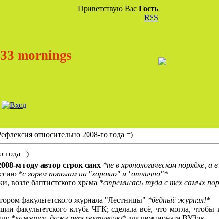
Приветствую Вас
Гость
RSS
33 mornings
Рефлексия относительно 2008-го года =)
о года =)
008-м году автор строк сиих
*не в хронологическом порядке, а 
ессию *
с горем пополам на "хорошо" и "отлично"*
ки, возле баптистского храма
*стремилась туда с тех самых пор,
ктором факультетского журнала "Лестницы"
*бедный журнал!*
ации факультетского клуба ЧГК; сделала всё, что могла, чтобы 
анду
*кажется, даже перспективную*
для чемпионата ВУЗов