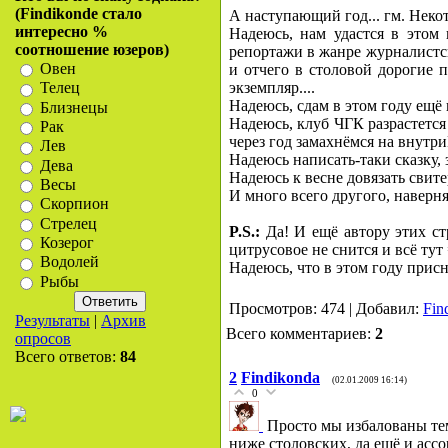
(Findikonde стало
А наступающий год... гм. Неко
интересно %
Надеюсь, нам удастся в этом
соотношение юзеров)
репортажи в жанре журналистск
Овен
и отчего в столовой дорогие п
экземпляр....
Телец
Надеюсь, сдам в этом году ещё 
Близнецы
Надеюсь, клуб ЧГК разрастется
Рак
через год замахнёмся на внут
Лев
Надеюсь написать-таки сказку, 
Дева
Надеюсь к весне довязать свитер
Весы
И много всего другого, наверня
Скорпион
Стрелец
P.S.:
Да! И ещё автору этих ст
Козерог
цитрусовое не снится и всё тут
Водолей
Надеюсь, что в этом году присн
Рыбы
Просмотров: 474 | Добавил:
Fin
Результаты
|
Архив
Всего комментариев:
2
опросов
Всего ответов:
84
2
Findikonda
(02.01.2009 16:14)
0
Просто мы избалованы тем
ниже столовских, да ещё и ассо