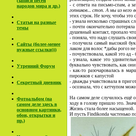
(записи песен
- с ответа на письмо-спам, а з
народов мира и др.)
гопников... стоп. А мы из нег
этих строк. Не хочу, чтобы это
- узнала несколько страшных с
Cтатьи на разные
- почти окончательно потеряла
темы
душевный контакт, пропало что
- поняла, что надо слушать сво
- получила самый высокий бук
Сайты (более-менее
лаком для волос *дабы рогоз н
нужные ссылки)))
- почувствовала, какой это ад -
- узнала, какое это удивитель
буквально чувствовать, как они
Утренний Форум
- как-то разочаровалась в мар
пирожков с капустой
- дважды учавствовала в пригот
Секретный дневник
- осознала, что с кетчупом мож
На самом деле случилось ещё о
Фотоальбом (на
ходу в голову пришло это. Значи
самом деле здесь в
Жизнь стала более насыщеной. 
основном картинки,
И пусть Findikonda частенько п
обои, открытки и
пр.)