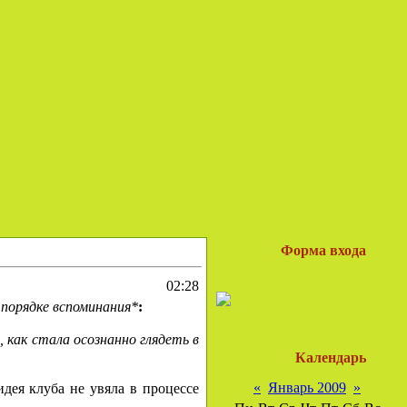
Форма входа
02:28
в порядке вспоминания*
:
 как стала осознанно глядеть в
Календарь
«
Январь 2009
»
идея клуба не увяла в процессе