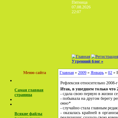
Пятница
07.08.2026
22:07
Утренний блог »
Меню сайта
Главная
»
2009
»
Январь
»
02
» 
Рефлексия относительно 2008-г
Итак, в ушедшем только что 2
Самая главная
- сдала свою первую в жизни с
страница
- побывала на другом берегу ре
окно*
- случайно стала главным реда
- оказалась крайней в организ
Всякие файлы
реализации; создала свою ком