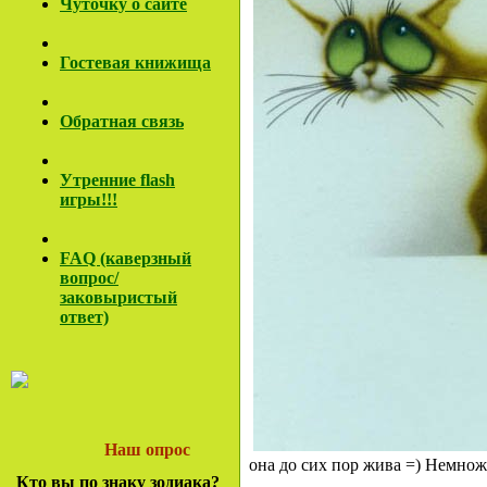
Чуточку о сайте
Гостевая книжища
Обратная связь
Утренние flash
игры!!!
FAQ (каверзный
вопрос/
заковы
ристый
ответ)
Наш опрос
она до сих пор жива =) Немнож
Кто вы по знаку зодиака?