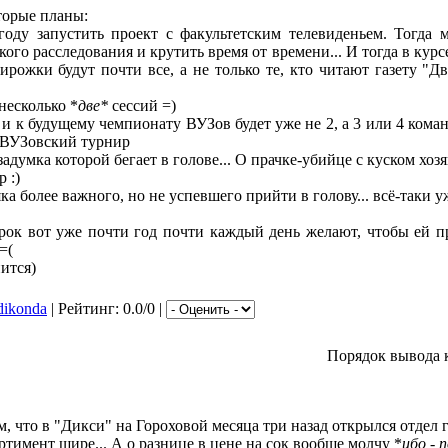
торые планы:
 году запустить проект с факультетским телевиденьем. Тогда
ого расследования и крутить время от времени... И тогда в курс
ирожки будут почти все, а не только те, кто читают газету "
несколько *
две*
сессий =)
 и к будущему чемпионату ВУЗов будет уже не 2, а 3 или 4 коман
риВУЗовский турнир
задумка которой бегает в голове... О прачке-убийце с куском хоз
 :)
ка более важного, но не успевшего прийти в голову... всё-таки у
рок вот уже почти год почти каждый день желают, чтобы ей п
 =(
ится)
dikonda
| Рейтинг: 0.0/0 |
Порядок вывода 
, что в "Дикси" на Гороховой месяца три назад открылся отдел 
ртимент шире... А о разнице в цене на сок вообще молчу *
ибо - 