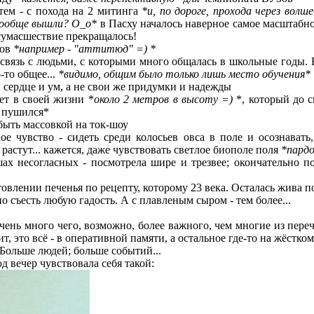
атем - с похода на 2 митинга
*и, по дороге, прохода через волш
о вообще вышли? О_о*
в Пасху началось наверное самое масштабн
 сумасшествие прекращалось!
лов
*например - "аттитюд" =) *
 связь с людьми, с которыми много общалась в школьные годы. 
-то общее...
*видимо, общим было только лишь место обучения*
и сердце и ум, а не свои же придумки и надежды
ет в своей жизни *
около 2 метров в высоту =)
*, который до с
е пушился*
 быть массовкой на ток-шоу
ное чувство - сидеть среди колосьев овса в поле и осознават
 растут... кажется, даже чувствовать светлое биополе поля
*пардо
шах несогласных - посмотрела шире и трезвее; окончательно п
овлении печенья по рецепту, которому 23 века. Осталась жива п
но съесть любую гадость. А с плавленым сыром - тем более...
чень много чего, возможно, более важного, чем многие из переч
т, это всё - в оперативной памяти, а остальное где-то на жёстком 
Больше людей; больше событий...
од вечер чувствовала себя такой: