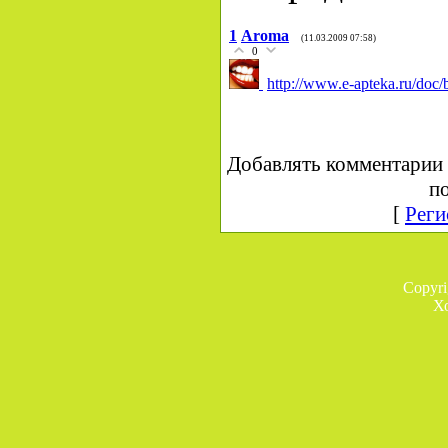
1
Aroma
(11.03.2009 07:58)
0
http://www.e-apteka.ru/doc/b
Добавлять комментарии 
по
[
Реги
Copyr
Х