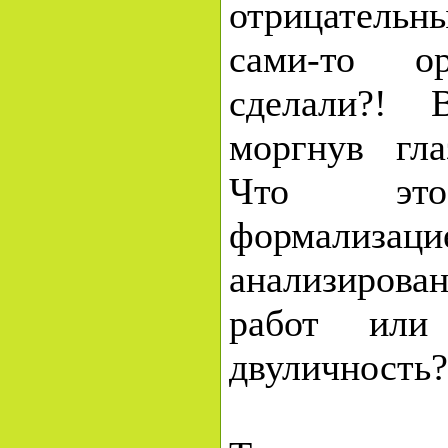
отрицательн
сами-то ор
сделали?! 
моргнув гл
Что это
формализаци
анализиров
работ или
двуличность