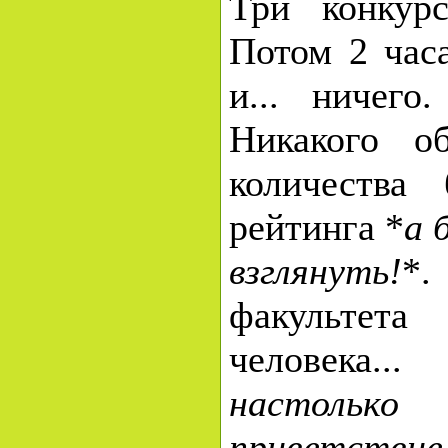
Три конкурс
Потом 2 час
и... ничего
Никакого о
количества 
рейтинга *
а 
взглянуть!
*.
факульте
человека...
настоль
приветствие