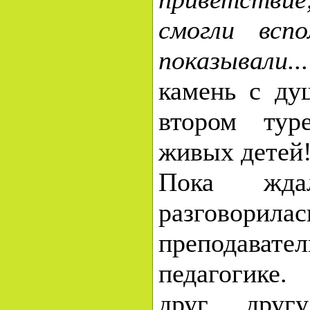
смогли всп
показывали...
камень с ду
втором тур
живых детей!
Пока ждал
разговор
преподав
педагогике
друг другу