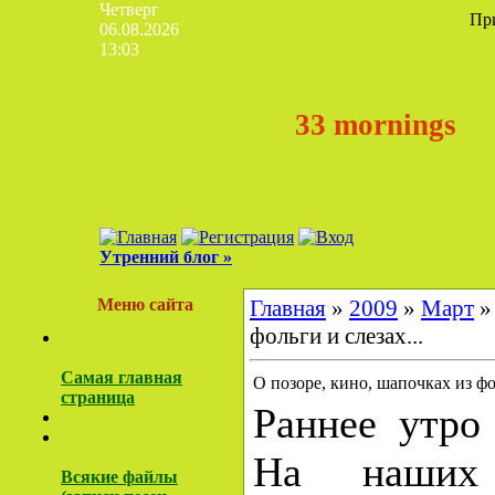
Четверг
Пр
06.08.2026
13:03
33 mornings
Утренний блог »
Меню сайта
Главная
»
2009
»
Март
»
фольги и слезах...
Самая главная
О позоре, кино, шапочках из фол
страница
Раннее утро 
На наших
Всякие файлы