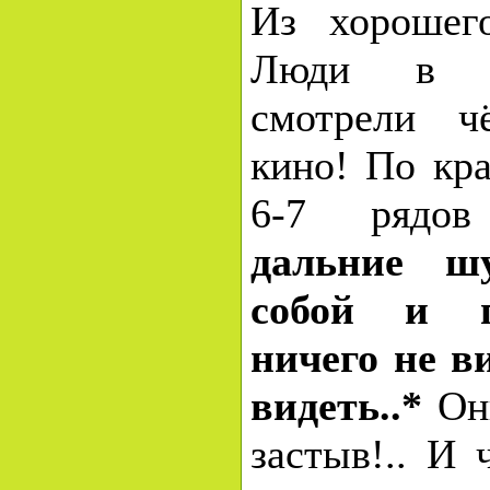
Из хорошег
Люди в з
смотрели ч
кино! По кр
6-7 ряд
дальние ш
собой и п
ничего не в
видеть..*
Они
застыв!.. И 