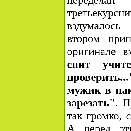
третьеку
вздумалось
втором прип
оригинале в
спит учите
проверить...
мужик в нак
зарезать"
. П
так громко, с
А перед эт