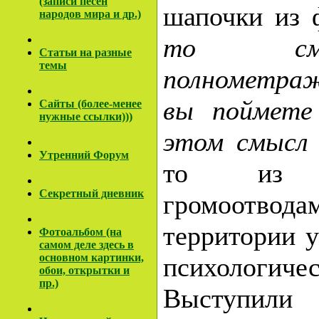
(записи песен
шапочки из
народов мира и др.)
то см
Cтатьи на разные
темы
полнометра
вы поймете
Сайты (более-менее
нужные ссылки)))
этом смысл 
Утренний Форум
то из 
Секретный дневник
громоотводам
территории у
Фотоальбом (на
самом деле здесь в
основном картинки,
психологичес
обои, открытки и
пр.)
Выступили