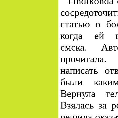
Findikonda 
сосредоточит
статью о бо
когда ей в
смска. Ав
прочитал
написать от
были каким
Вернула те
Взялась за р
решила оказа