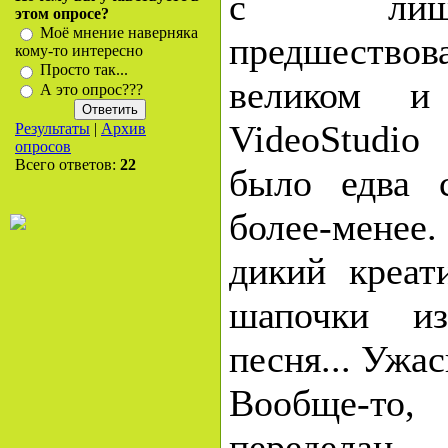
с лиш
этом опросе?
Моё мнение наверняка
предшеств
кому-то интересно
Просто так...
великом и
А это опрос???
VideoStudio
Результаты
|
Архив
опросов
Всего ответов:
22
было едва 
более-менее
дикий креат
шапочки из
песня... Ужас
Вообще-т
передел