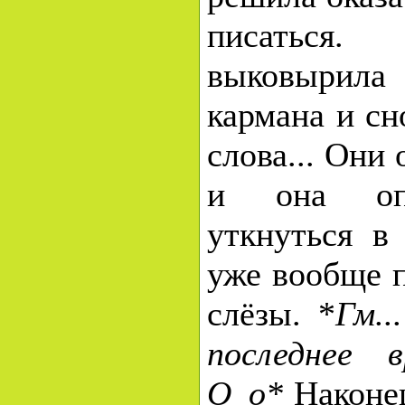
писаться
выковыри
кармана и сн
слова... Они
и она опя
уткнуться в
уже вообще п
слёзы. *
Гм..
последнее 
О_о*
Наконец