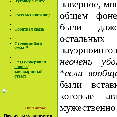
наверное, мог
Чуточку о сайте
общем фоне
Гостевая книжища
были даж
Обратная связь
остал
Утренние flash
пауэрпоинт
игры!!!
неочень убо
FAQ (каверзный
вопрос/
*
если вообщ
заковы
ристый
ответ)
были встав
которые ав
мужественно 
Наш опрос
Почему вы учавствуете в