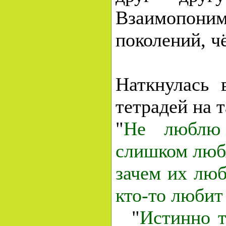
Взаимопони
поколений, чё
Наткнулась 
тетрадей на 
"
Не люблю 
слишком любя
зачем их люб
кто-то любит 
"
Истинно т