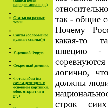
(записи песен
народов мира и др.)
относительн
так - общие 
Cтатьи на разные
темы
Почему Рос
Сайты (более-менее
какая-то т
нужные ссылки)))
швецию - 
Утренний Форум
соревну
Секретный дневник
логично, чт
Фотоальбом (на
должны люди
самом деле здесь в
основном картинки,
национальн
обои, открытки и
пр.)
строк сиих