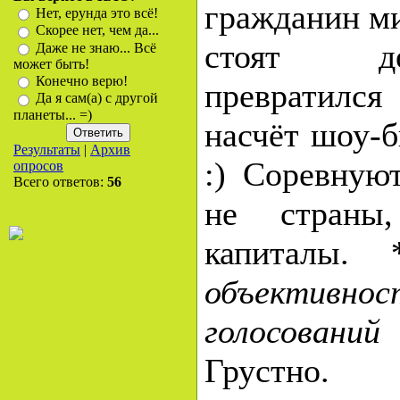
гражданин ми
Нет, ерунда это всё!
Скорее нет, чем да...
стоят д
Даже не знаю... Всё
может быть!
Конечно верю!
превратился
Да я сам(а) с другой
планеты... =)
насчёт шоу-б
Результаты
|
Архив
:) Соревную
опросов
Всего ответов:
56
не страны
капиталы.
объективн
голосовани
Грустно.