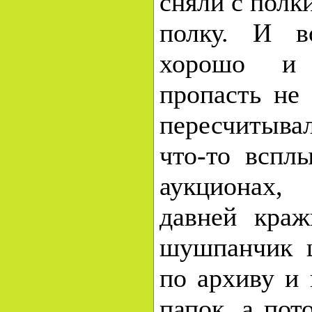
сняли с полки
полку. И в
хорошо и 
пропасть не
пересчитывал
что-то вспл
аукционах,
давней краж
шушпанчик 
по архиву и
папок, а пото