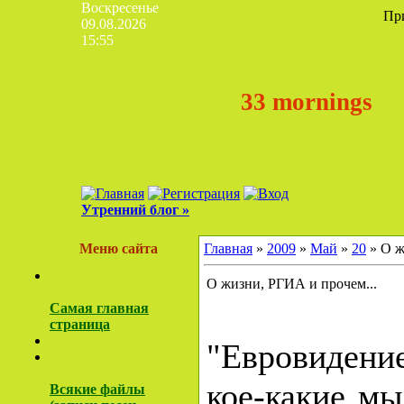
Воскресенье
Пр
09.08.2026
15:55
33 mornings
Утренний блог »
Меню сайта
Главная
»
2009
»
Май
»
20
» О ж
О жизни, РГИА и прочем...
Самая главная
страница
"Евровидение
кое-какие мы
Всякие файлы