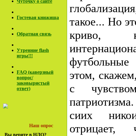
Чуточку о сайте
глобализаци
Гостевая книжища
такое... Но э
криво, к
Обратная связь
интернацион
Утренние flash
игры!!!
футбольные
этом, скажем,
FAQ (каверзный
вопрос/
заковы
ристый
с чувств
ответ)
патриотизма.
сиих нико
отрицает,
Наш опрос
Вы верите в НЛО?