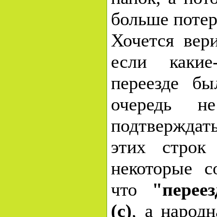
больше потер
Хочется вер
если какие
переезде б
очередь 
подтверждат
этих строк
некоторые с
что
"перее
(с)
, а народ