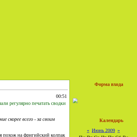
Форма входа
00:51
али регулярно печатать сводки
ние скорее всего - за своим
Календарь
«
Июнь 2009
»
ия похож на фригийский колпак