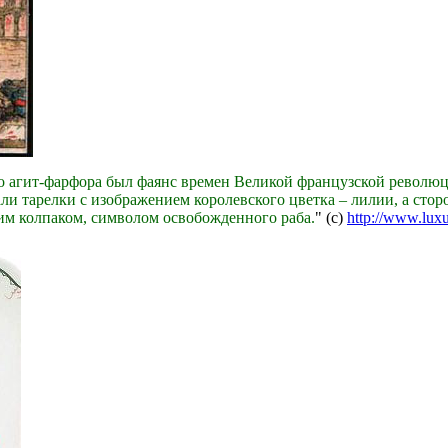
 агит-фарфора был фаянс времен Великой французской революц
и тарелки с изображением королевского цветка – лилии, а сто
им колпаком, символом освобожденного раба.
" (с)
http://www.luxu