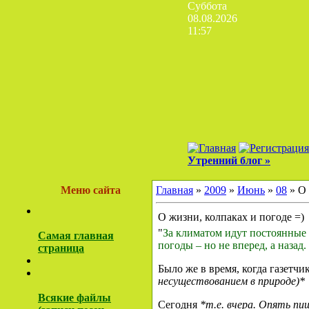
Суббота
08.08.2026
11:57
Утренний блог »
Меню сайта
Главная
»
2009
»
Июнь
»
08
» О 
О жизни, колпаках и погоде =)
"
За климатом идут постоянные 
Самая главная
погоды – но не вперед, а назад.
страница
Было же в время, когда газетчик
несуществованием в природе)*
Всякие файлы
Сегодня
*т.е. вчера. Опять пиш