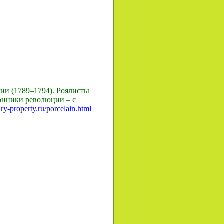
ии (1789–1794). Роялисты
ронники революции – с
ry-property.ru/porcelain.html