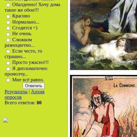
Обалденно! Хочу дома
такие же обои!!!
Красиво
Нормально...
Сгодится =)
Не очень
Слижком
разноцветно...
Если често, то
страшно...
Просто ужасно!!!
Я дипломатично
промолчу...
Мне всё равно.
Результаты
|
Архив
опросов
Всего ответов:
80