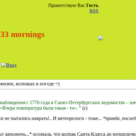
Приветствую Вас
Гость
RSS
33 mornings
жизни, колпаках и погоде =)
наблюдения с 1776 года в Санкт-Петербургских ведомостях – нач
 «Вчера температура была такая - то».
" (с)
и не пытались наврать!.. И метеорологи - тоже...
*правда, послед
у заполночь...*
осознала, что колпак Санта-Клауса до неприлич