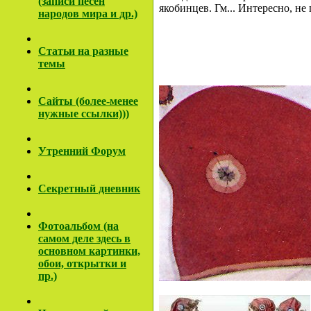
(записи песен
якобинцев. Гм... Интересно, н
народов мира и др.)
Cтатьи на разные
темы
Сайты (более-менее
нужные ссылки)))
Утренний Форум
Секретный дневник
Фотоальбом (на
самом деле здесь в
основном картинки,
обои, открытки и
пр.)