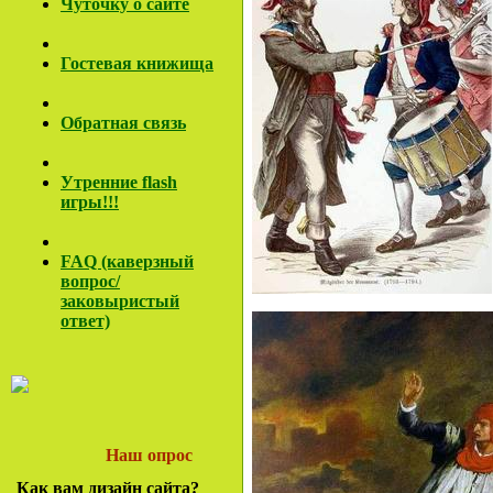
Чуточку о сайте
Гостевая книжища
Обратная связь
Утренние flash
игры!!!
FAQ (каверзный
вопрос/
заковы
ристый
ответ)
Наш опрос
Как вам дизайн сайта?