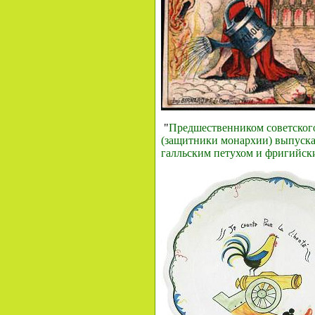
"
Предшественником советского
(защитники монархии) выпускал
галльским петухом и фригийск