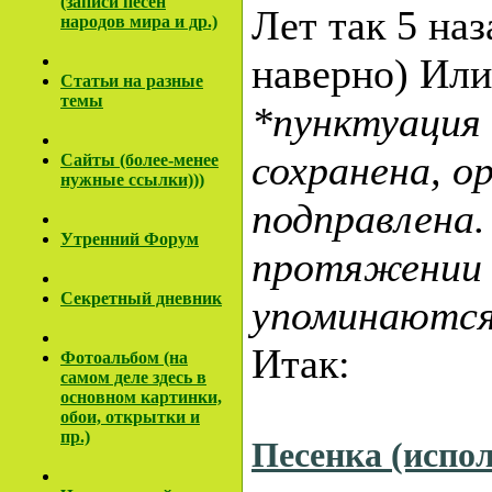
(записи песен
Лет так 5 наз
народов мира и др.)
наверно) Или
Cтатьи на разные
темы
*пунктуация
сохранена, о
Сайты (более-менее
нужные ссылки)))
подправлена.
Утренний Форум
протяжении 
Секретный дневник
упоминаютс
Итак:
Фотоальбом (на
самом деле здесь в
основном картинки,
обои, открытки и
пр.)
Песенка (испо