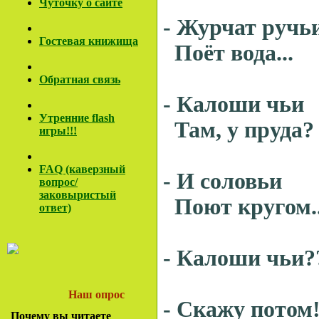
Чуточку о сайте
- Журчат ручь
Гостевая книжища
Поёт вода...
Обратная связь
- Калоши чьи
Утренние flash
Там, у пруда?
игры!!!
FAQ (каверзный
- И соловьи
вопрос/
заковы
ристый
Поют кругом..
ответ)
- Калоши чьи?
Наш опрос
- Скажу потом
Почему вы читаете