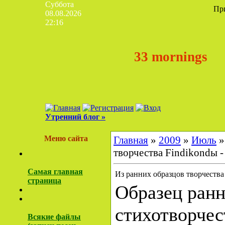
Суббота
Пр
08.08.2026
22:16
33 mornings
Утренний блог »
Меню сайта
Главная
»
2009
»
Июль
»
творчества Findikondы -
Самая главная
Из ранних образцов творчества 
страница
Образец ранн
стихотворчес
Всякие файлы