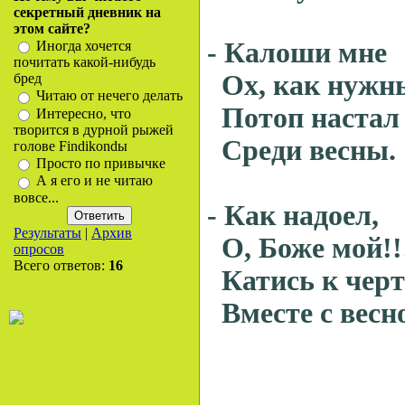
секретный дневник на
этом сайте?
- Калоши мне
Иногда хочется
почитать какой-нибудь
Ох, как нужны
бред
Читаю от нечего делать
Потоп настал
Интересно, что
творится в дурной рыжей
Среди весны.
голове Findikondы
Просто по привычке
А я его и не читаю
вовсе...
- Как надоел,
Результаты
|
Архив
О, Боже мой!!
опросов
Всего ответов:
16
Катись к чер
Вместе с весно