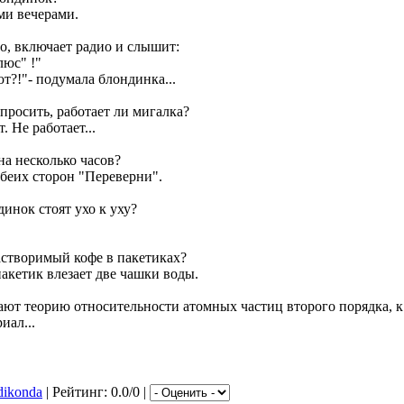
ми вечерами.
то, включает радио и слышит:
люс" !"
ют?!"- подумала блондинка...
спpосить, pаботает ли мигалка?
. Hе pаботает...
на несколько часов?
обеих стоpон "Пеpевеpни".
динок стоят ухо к уху?
аствоpимый кофе в пакетиках?
 пакетик влезает две чашки воды.
ют теорию относительности атомных частиц второго порядка, к
иал...
dikonda
| Рейтинг: 0.0/0 |