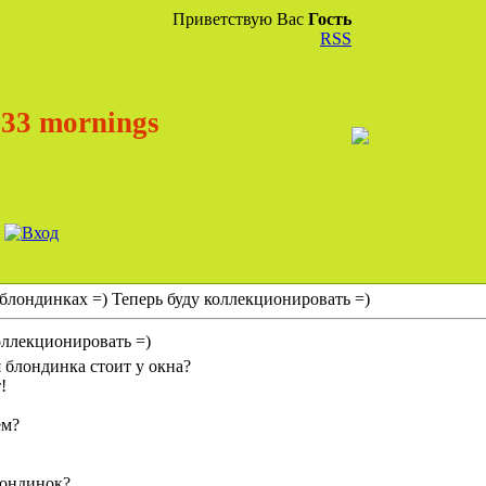
Приветствую Вас
Гость
RSS
33 mornings
блондинках =) Теперь буду коллекционировать =)
оллекционировать =)
я блондинка стоит у окна?
!
ем?
лондинок?