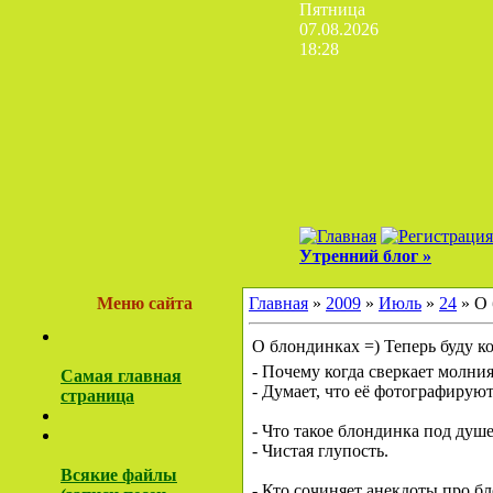
Пятница
07.08.2026
18:28
Утренний блог »
Меню сайта
Главная
»
2009
»
Июль
»
24
» О 
О блондинках =) Теперь буду к
- Почему когда сверкает молни
Самая главная
- Думает, что её фотографируют
страница
- Что такое блондинка под душ
- Чистая глупость.
Всякие файлы
- Кто сочиняет анекдоты про б