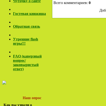
Чуточку о сайте
Всего комментариев:
0
Доб
Гостевая книжища
Обратная связь
Утренние flash
игры!!!
FAQ (каверзный
вопрос/
заковы
ристый
ответ)
Наш опрос
Как вы узнали о