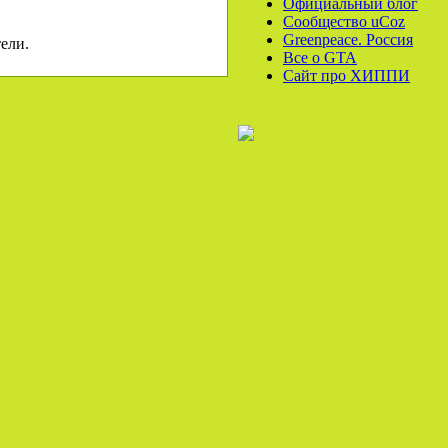
Официальный блог
Сообщество uCoz
Greenpeace. Россия
ели.
Все o GTA
Сайт про ХИППИ