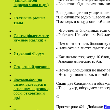
(записи песен
- Брюнетки. Одинокими зимни
народов мира и др.)
Блондинка едет по улице на ав
"Вы слушаете радио "Европа-п
Cтатьи на разные
"Господи, и откуда они всё зна
темы
- Что ответит блондинка, если 
- Работает. Hе pаботает. Работает
Сайты (более-менее
нужные ссылки)))
- Чем можно занять блондинку 
- Hаписать на листке бумаги с 
Утренний Форум
- Как называется, когда 10 блон
- Аэpодинамическая тpуба.
Секретный дневник
- Почему блондинки не пьют p
- Hе могут понять, как в такой
Фотоальбом (на
Сидят две блондинки и обсужда
самом деле здесь в
- Так, шухер, обсуждаем телесер
основном картинки,
обои, открытки и
©
пр.)
Просмотров: 421 | Добавил:
Fin