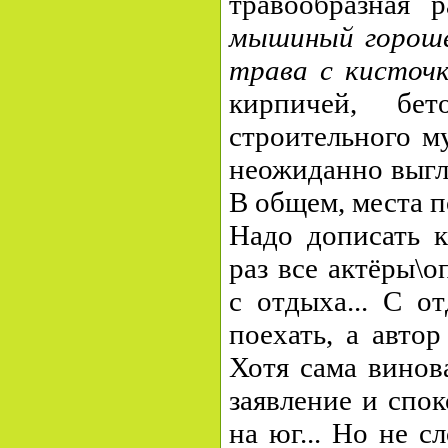
травообразная р
мышиный гороше
трава с кисточ
кирпичей, бе
строительного м
неожиданно выгля
В общем, места п
Надо дописать к
раз все актёры\о
с отдыха... С от
поехать, а автор
Хотя сама винов
заявление и спо
на юг... Но не 