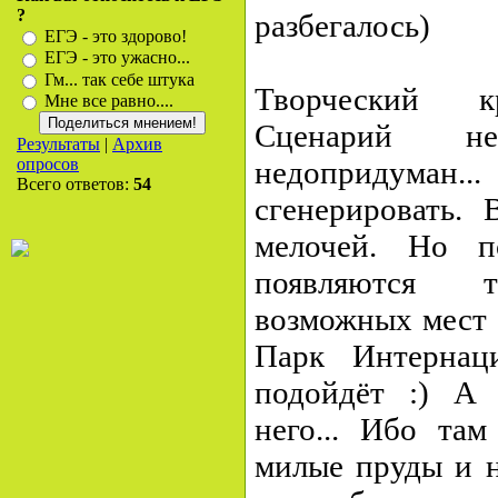
?
разбегалось)
ЕГЭ - это здорово!
ЕГЭ - это ужасно...
Гм... так себе штука
Творческий кр
Мне все равно....
Сценарий н
Результаты
|
Архив
недопридуман.
опросов
Всего ответов:
54
сгенерировать. 
мелочей. Но п
появляются т
возможных мест 
Парк Интернац
подойдёт :) А 
него... Ибо там
милые пруды и н