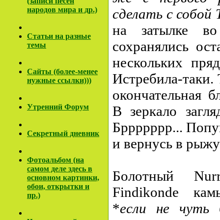
(записи песен
народов мира и др.)
сделать с собой
на затылке во
Cтатьи на разные
сохранялись ост
темы
нескольких пряд
Сайты (более-менее
Истребила-таки. 
нужные ссылки)))
окончательная б
Утренний Форум
В зеркало загляд
Бррррррр... Поп
Секретный дневник
и вернусь в рыжу
Фотоальбом (на
самом деле здесь в
Болотный Nur
основном картинки,
обои, открытки и
Findikonde ка
пр.)
*
если не чуть 