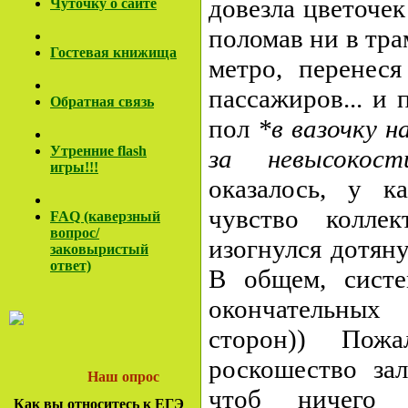
довезла цветочек
Чуточку о сайте
поломав ни в трам
Гостевая книжища
метро, перенеся
пассажиров... и 
Обратная связь
пол
*в вазочку н
Утренние flash
за невысокос
игры!!!
оказалось, у к
чувство колле
FAQ (каверзный
вопрос/
изогнулся дотяну
заковы
ристый
ответ)
В общем, систе
окончательны
сторон)) Пож
роскошество зал
Наш опрос
чтоб ничего 
Как вы относитесь к ЕГЭ