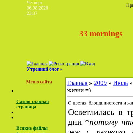
Четверг
Пр
06.08.2026
23:37
33 mornings
Утренний блог »
Меню сайта
Главная
»
2009
»
Июль
»
жизни =)
Самая главная
О цветах, блондинистости и жи
страница
Осветлилась в т
дни *
потому что
Всякие файлы
же с первого 