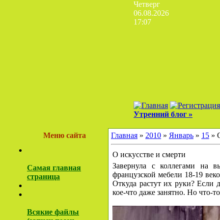
Четверг
06.08.2026
17:07
Утренний блог »
Меню сайта
Главная
»
2010
»
Январь
»
15
» 
О искусстве и смерти
Завернула с коллегами на в
Самая главная
французской мебели 18-19 веко
страница
Откуда растут их руки? Если д
кое-что даже занятно. Но что-то
Всякие файлы