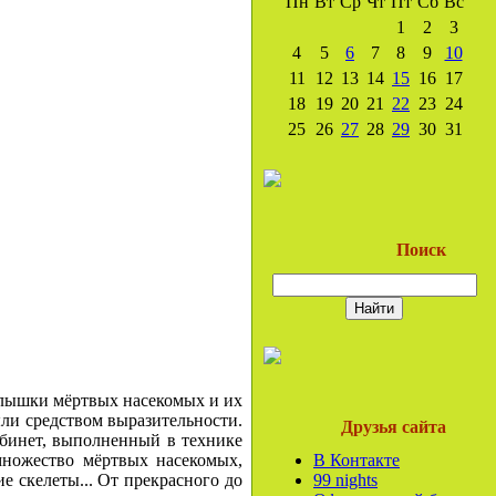
Пн
Вт
Ср
Чт
Пт
Сб
Вс
1
2
3
4
5
6
7
8
9
10
11
12
13
14
15
16
17
18
19
20
21
22
23
24
25
26
27
28
29
30
31
Поиск
рылышки мёртвых насекомых и их
были средством выразительности.
Друзья сайта
абинет, выполненный в технике
множество мёртвых насекомых,
В Контакте
е скелеты... От прекрасного до
99 nights