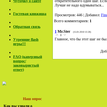
Чуточку о сайте
отвратительного один шаг. Есл
Лучше не надо вдумываться...
Гостевая книжища
Просмотров: 446 | Добавил:
Fin
Всего комментариев:
1
Обратная связь
1
Mr.Ster
(15.01.2010 13:28)
0
Главное, что бы этот шаг не бы
Утренние flash
игры!!!
Доб
FAQ (каверзный
вопрос/
заковы
ристый
ответ)
Наш опрос
Как вы узнали о