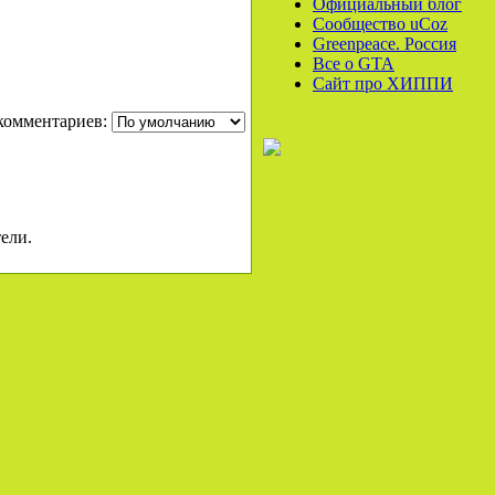
Официальный блог
Сообщество uCoz
Greenpeace. Россия
Все o GTA
Сайт про ХИППИ
комментариев:
ели.