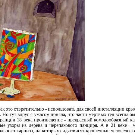
 как это отвратительно - использовать для своей инсталляции к
. Но тут вдруг с ужасом поняла, что части мёртвых тел всегда 
ранции 18 века произведение - прекрасный комодообразный к
ные узоры из дерева и черепахового панциря. А в 21 веке - 
льного карниза, на которых сидят\висят крошечные человечески