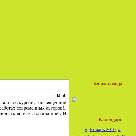
Форма входа
04:50
овой экскурсии, посвящённой
работах современных авторов!..
ивность во все стороны прёт. И
Календарь
«
Январь 2010
»