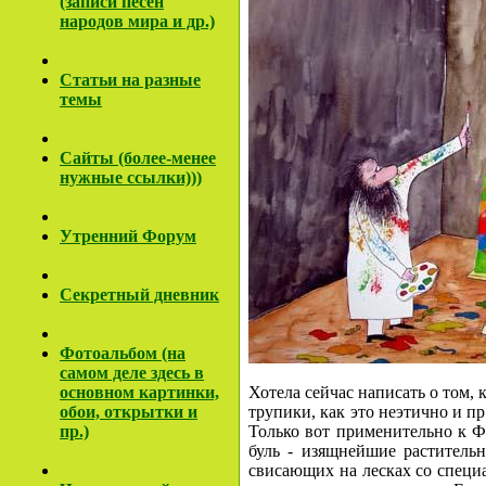
(записи песен
народов мира и др.)
Cтатьи на разные
темы
Сайты (более-менее
нужные ссылки)))
Утренний Форум
Секретный дневник
Фотоальбом (на
самом деле здесь в
основном картинки,
Хотела сейчас написать о том,
обои, открытки и
трупики, как это неэтично и пр
пр.)
Только вот применительно к Ф
буль - изящнейшие раститель
свисающих на лесках со специа