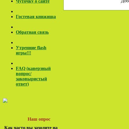
Доб
Чуточку о сайте
Гостевая книжища
Обратная связь
Утренние flash
игры!!!
FAQ (каверзный
вопрос/
заковы
ристый
ответ)
Наш опрос
Как часто вы заходите на