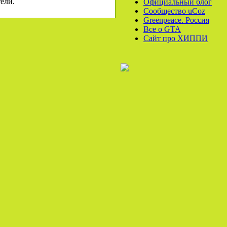
ели.
Официальный блог
Сообщество uCoz
Greenpeace. Россия
Все o GTA
Сайт про ХИППИ