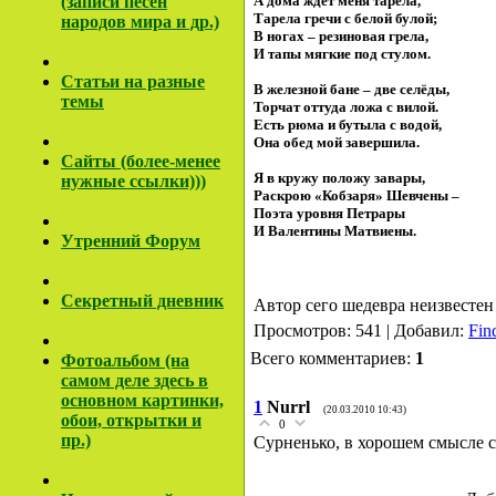
(записи песен
А дома ждёт меня тарела,
Тарела гречи с белой булой;
народов мира и др.)
В ногах – резиновая грела,
И тапы мягкие под стулом.
Cтатьи на разные
В железной бане – две селёды,
темы
Торчат оттуда ложа с вилой.
Есть рюма и бутыла с водой,
Она обед мой завершила.
Сайты (более-менее
Я в кружу положу завары,
нужные ссылки)))
Раскрою «Кобзаря» Шевчены –
Поэта уровня Петрары
И Валентины Матвиены.
Утренний Форум
Секретный дневник
Автор сего шедевра неизвестен
Просмотров: 541 | Добавил:
Fin
Всего комментариев:
1
Фотоальбом (на
самом деле здесь в
основном картинки,
1
Nurrl
(20.03.2010 10:43)
обои, открытки и
0
пр.)
Сурненько, в хорошем смысле с