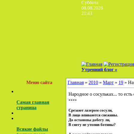
Суббота
08.08.2026
21:43
Утренний блог »
Меню сайта
Главная
»
2010
»
Март
»
19
» Нар
Народное о сосульках... то есть 
****
Самая главная
страница
Срезают лазером сосули,
В лицо впиваются снежины.
До остановы добегу ли,
В снегу не утопив ботины?
Всякие файлы