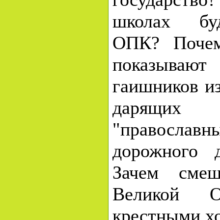
школах буд
ОПК? Почем
показыв
гаишников из
дарящих
"правосл
дорожного 
Зачем смеш
Великой О
крестными хо