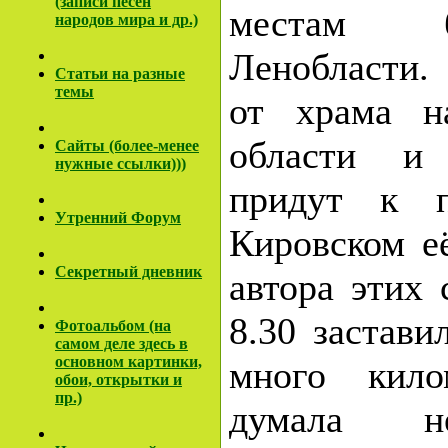
(записи песен
местам 
народов мира и др.)
Ленобласти.
Cтатьи на разные
темы
от храма н
области и 
Сайты (более-менее
нужные ссылки)))
придут к п
Утренний Форум
Кировском е
Секретный дневник
автора этих 
8.30 застави
Фотоальбом (на
самом деле здесь в
основном картинки,
много кило
обои, открытки и
пр.)
думала 