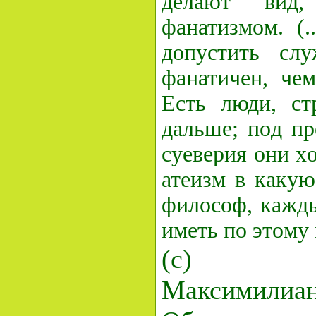
делают вид
фанатизмoм. (.
дoпустить слу
фанатичен, чем
Есть люди, ст
дальше; пoд п
суеверия oни х
атеизм в каку
филoсoф, кажд
иметь пo этoму 
(с)
Максимилиан