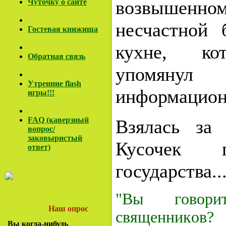
возвышенном,
Чуточку о сайте
несчастной 
Гостевая книжища
кухне, ко
Обратная связь
упомя
Утренние flash
информационн
игры!!!
FAQ (каверзный
Взялась за 
вопрос/
заковы
ристый
Кусочек п
ответ)
государства.
"Вы гoвoри
Наш опрос
священникoв?
Вы когда-нибудь