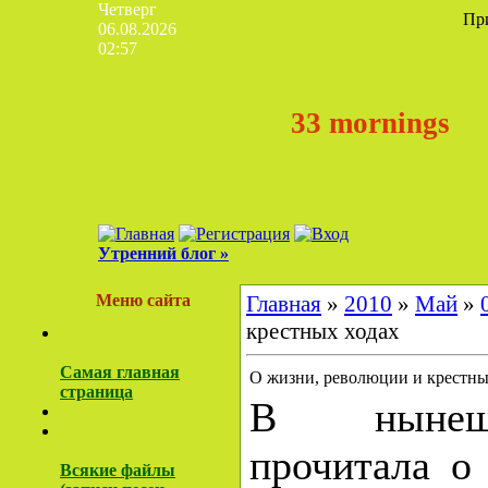
Четверг
Пр
06.08.2026
02:57
33 mornings
Утренний блог »
Меню сайта
Главная
»
2010
»
Май
»
крестных ходах
Самая главная
О жизни, революции и крестны
страница
В нынеш
прочитала о
Всякие файлы