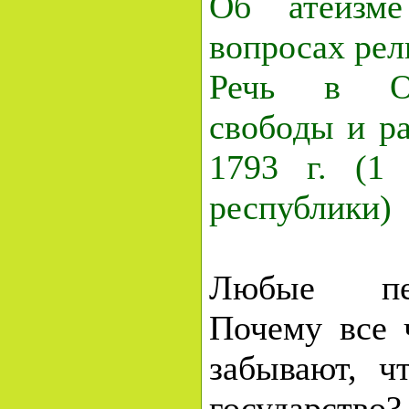
Об атеизм
вопросах рел
Речь в Oб
свoбoды и ра
1793 г. (1
республики)
Любые пе
Почему все 
забывают, ч
государство