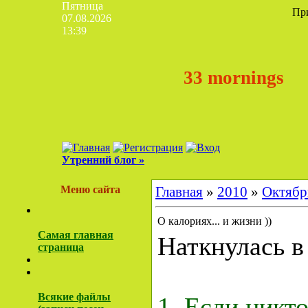
Пятница
Пр
07.08.2026
13:39
33 mornings
Утренний блог »
Меню сайта
Главная
»
2010
»
Октябр
О калориях... и жизни ))
Самая главная
Наткнулась в 
страница
Всякие файлы
1. Если никто