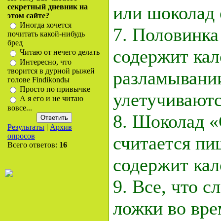
секретный дневник на
или шоколад 
этом сайте?
Иногда хочется
7. Половинка
почитать какой-нибудь
бред
содержит кал
Читаю от нечего делать
Интересно, что
творится в дурной рыжей
разламывани
голове Findikondы
Просто по привычке
улетучивают
А я его и не читаю
вовсе...
8. Шоколад 
Результаты
|
Архив
опросов
считается пи
Всего ответов:
16
содержит ка
9. Все, что с
ложки во вре