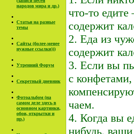
(записи песен
народов мира и др.)
что-то едите 
Cтатьи на разные
содержит ка
темы
2. Еда из чуж
Сайты (более-менее
содержит ка
нужные ссылки)))
3. Если вы п
Утренний Форум
с конфетами,
Секретный дневник
компенсирую
Фотоальбом (на
чаем.
самом деле здесь в
основном картинки,
обои, открытки и
4. Когда вы е
пр.)
нибудь, ваши