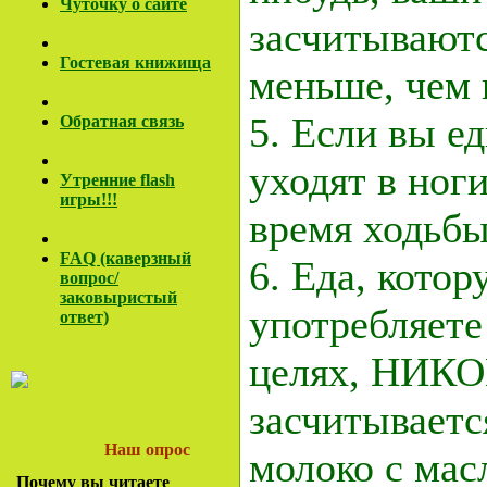
Чуточку о сайте
засчитываютс
Гостевая книжища
меньше, чем 
5. Если вы ед
Обратная связь
уходят в ноги
Утренние flash
игры!!!
время ходьб
FAQ (каверзный
6. Еда, кото
вопрос/
заковы
ристый
употребляете
ответ)
целях, НИКО
засчитывается
Наш опрос
молоко с мас
Почему вы читаете