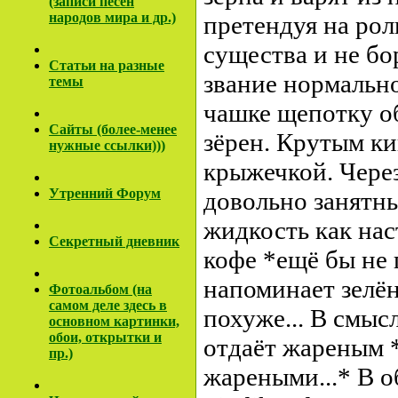
(записи песен
народов мира и др.)
претендуя на рол
существа и не бо
Cтатьи на разные
звание нормально
темы
чашке щепотку 
Сайты (более-менее
зёрен. Крутым ки
нужные ссылки)))
крыжечкой. Чере
Утренний Форум
довольно занятны
жидкость как на
Секретный дневник
кофе *ещё бы не 
напоминает зелён
Фотоальбом (на
самом деле здесь в
похуже... В смысл
основном картинки,
обои, открытки и
отдаёт жареным *
пр.)
жареными...* В о