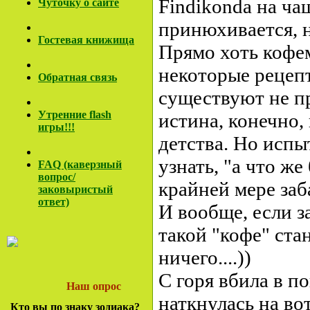
Findikonda на ча
Чуточку о сайте
принюхивается, н
Гостевая книжища
Прямо хоть кофе
некоторые рецепт
Обратная связь
существуют не про
Утренние flash
истина, конечно,
игры!!!
детства. Но испы
узнать, "а что же 
FAQ (каверзный
вопрос/
крайней мере заб
заковы
ристый
ответ)
И вообще, если з
такой "кофе" ста
ничего....))
С горя вбила в п
Наш опрос
наткнулась на вот
Кто вы по знаку зодиака?