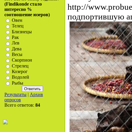
(Findikonde стало
http://www.probue
интересно %
подпортившую ап
соотношение юзеров)
Овен
Телец
Близнецы
Рак
Лев
Дева
Весы
Скорпион
Стрелец
Козерог
Водолей
Рыбы
Результаты
|
Архив
опросов
Всего ответов:
84