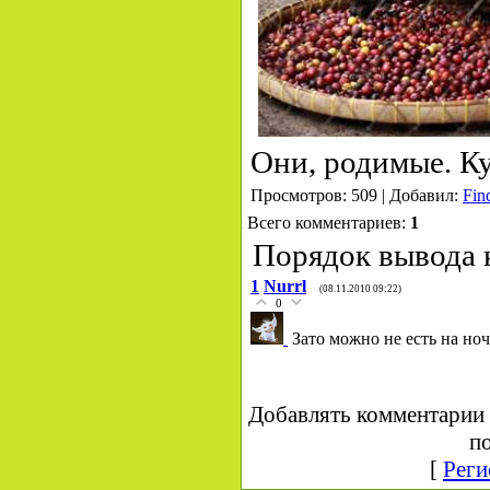
Они, родимые. Ку
Просмотров: 509 | Добавил:
Fin
Всего комментариев:
1
Порядок вывода 
1
Nurrl
(08.11.2010 09:22)
0
Зато можно не есть на ноч
Добавлять комментарии 
по
[
Реги