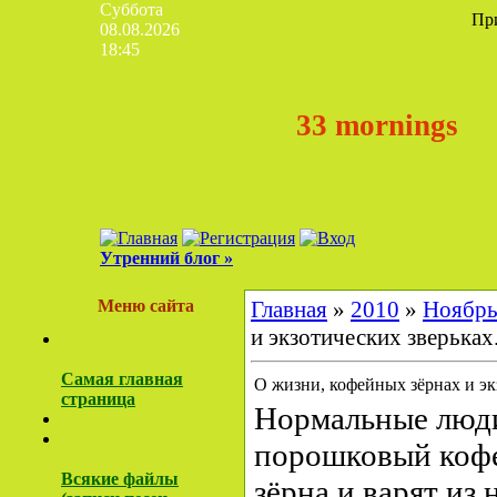
Суббота
Пр
08.08.2026
18:45
33 mornings
Утренний блог »
Меню сайта
Главная
»
2010
»
Ноябр
и экзотических зверьках.
Самая главная
О жизни, кофейных зёрнах и экз
страница
Нормальные люд
порошковый коф
Всякие файлы
зёрна и варят из 