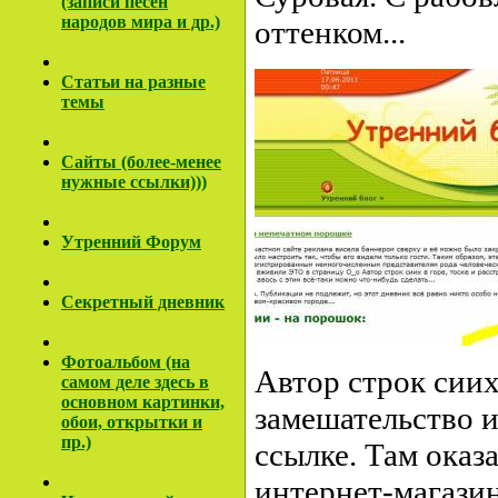
(записи песен
народов мира и др.)
оттенком...
Cтатьи на разные
темы
Сайты (более-менее
нужные ссылки)))
Утренний Форум
Секретный дневник
Фотоальбом (на
Автор строк сии
самом деле здесь в
основном картинки,
замешательство и
обои, открытки и
пр.)
ссылке. Там оказа
интернет-магазин