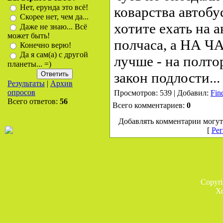
Нет, ерунда это всё!
коварства автобу
Скорее нет, чем да...
хотите ехать на а
Даже не знаю... Всё
может быть!
полчаса, а НА ЧА
Конечно верю!
Да я сам(а) с другой
лучше - на полто
планеты... =)
закон подлости...
Результаты
|
Архив
опросов
Просмотров: 539 | Добавил:
Fin
Всего ответов:
56
Всего комментариев:
0
Добавлять комментарии могут
[
Рег
Copyr
Х