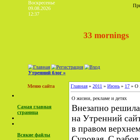
Воскресенье
Пр
09.08.2026
12:37
33 mornings
Утренний блог »
Меню сайта
Главная
»
2011
»
Июнь
»
17
» О 
О жизни, рекламе и детях
Внезапно решила 
Самая главная
страница
на Утренний сайт,
в правом верхнем
Всякие файлы
Суровая. С рабо