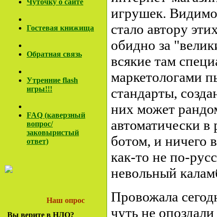
Чуточку о сайте
игрушек. Видимо,
стало автору эти
Гостевая книжища
обидно за "велик
Обратная связь
всякие там специ
маркетологами п
Утренние flash
игры!!!
стандарты, созда
них может рандо
FAQ (каверзный
автоматически в
вопрос/
заковы
ристый
ботом, и ничего 
ответ)
как-то не по-рус
невольный калам
Провожала сегодн
Наш опрос
чуть не опоздали 
Вы верите в НЛО?