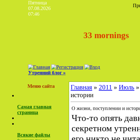
Пятница
Пр
07.08.2026
07:46
33 mornings
Утренний блог »
Меню сайта
Главная
»
2011
»
Июль
»
истории
Самая главная
О жизни, поступлении и истор
страница
Что-то опять дав
секретном утрен
Всякие файлы
его никто не чита