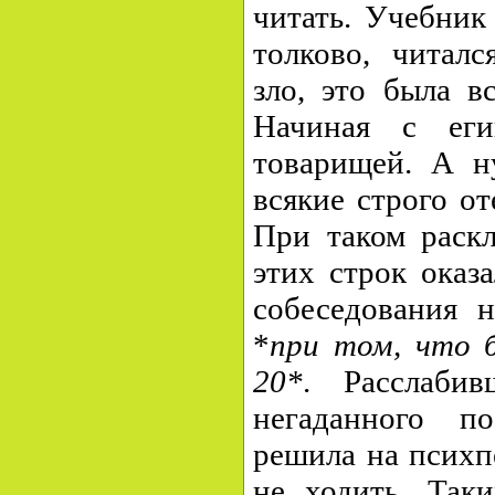
читать. Учебник
толково, читалс
зло, это была в
Начиная с еги
товарищей. А н
всякие строго о
При таком раскл
этих строк оказ
собеседования 
*
при том, что
20*
. Расслаби
негаданного по
решила на психп
не ходить. Таки