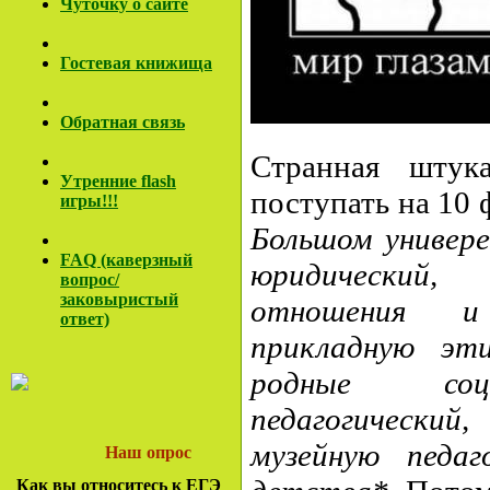
Чуточку о сайте
Гостевая книжища
Обратная связь
Странная штук
Утренние flash
поступать на 10 
игры!!!
Большом универе
FAQ (каверзный
юридически
вопрос/
заковы
ристый
отношения и
ответ)
прикладную эт
родные соц.
педагогический,
музейную педа
Наш опрос
Как вы относитесь к ЕГЭ