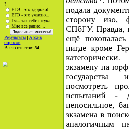
детства*
. Пото
?
подала документ
ЕГЭ - это здорово!
ЕГЭ - это ужасно...
сторону изо, 
Гм... так себе штука
Мне все равно....
СПбГУ. Правда, 
ещё покопалась
Результаты
|
Архив
опросов
нигде кроме Гер
Всего ответов:
54
категорически.
экзамену на юрф
государства 
посмотреть про
испытаний - д
непосильное, ба
экзамена в поиск
аналогичным н