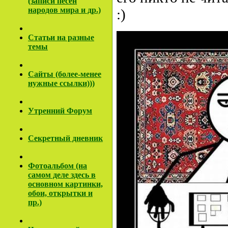
(записи песен
народов мира и др.)
:)
Cтатьи на разные
темы
Сайты (более-менее
нужные ссылки)))
Утренний Форум
Секретный дневник
Фотоальбом (на
самом деле здесь в
основном картинки,
обои, открытки и
пр.)