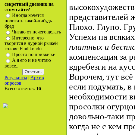
секретный дневник на
высокохудожеств
этом сайте?
представителей 
Иногда хочется
почитать какой-нибудь
Плохо. Глупо. Гр
бред
Читаю от нечего делать
Успехи на всяких
Интересно, что
творится в дурной рыжей
платных и бесп
голове Findikondы
компенсация за 
Просто по привычке
А я его и не читаю
вдребезги на кус
вовсе...
Впрочем, тут всё
Результаты
|
Архив
опросов
если подумать, в
Всего ответов:
16
необходимости в
просолки огурцо
довольно-таки п
когда не с кем п