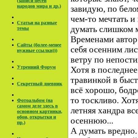
(записи песен
народов мира и др.)
завидую, по белом
чем-то мечтать и 
Cтатьи на разные
думать слишком 
темы
Временами автор 
Сайты (более-менее
себя осенним ли
нужные ссылки)))
ветру по непост
Утренний Форум
Хотя в последнее
травинкой в быс
Секретный дневник
всё хорошо, бодро
то тоскливо. Хотя
Фотоальбом (на
самом деле здесь в
летняя хандра вс
основном картинки,
обои, открытки и
осеннюю...
пр.)
А думать вредно