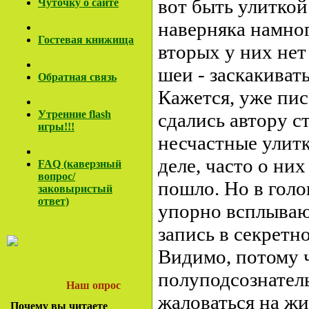
вот быть улиткой
Чуточку о сайте
наверняка намно
Гостевая книжища
вторых у них нет
шеи - заскакивать
Обратная связь
Кажется, уже пис
Утренние flash
сдались автору с
игры!!!
несчастные улитк
деле, часто о них
FAQ (каверзный
вопрос/
пошло. Но в голо
заковы
ристый
ответ)
упорно всплываю
запись в секретн
Видимо, потому ч
полуподсознатель
Наш опрос
жаловаться на ж
Почему вы читаете