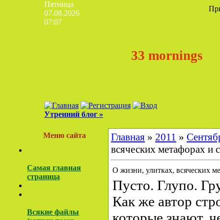
Пятница
Пр
07.08.2026
07:07
33 mornings
Утренний блог »
Меню сайта
Главная
»
2011
»
Сентяб
всяческих метафорах и 
Самая главная
О жизни, улитках, всяческих м
страница
Пусто. Глупо. Гр
Как же автор стр
Всякие файлы
которые знают, ч