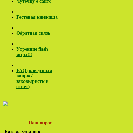
Чуточку о сайте
Гостевая книжища
Обратная связь
Утренние flash
игры!!!
FAQ (каверзный
вопрос/
заковы
ристый
ответ)
Наш опрос
Как вы узнали о