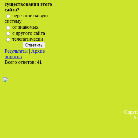
существовании этого
сайта?
через поисковую
систему
от знакомых
с другого сайта
телепатически
Результаты
|
Архив
опросов
Всего ответов:
41
Copyr
Х