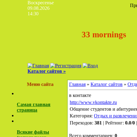
Воскресенье
Пр
09.08.2026
14:30
33 mornings
Каталог сайтов »
Меню сайта
Главная
»
Каталог сайтов
»
Отды
в контакте
http://www.vkontakte.ru
Самая главная
Общение студентов и абитурие
страница
Категория:
Отдых и развлечени
Переходов:
381
| Рейтинг:
0.0
/
0
Всякие файлы
Всего комментариев:
0