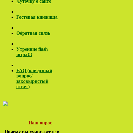
Чуточку о сайте
Гостевая книжища
Обратная связь
Утренние flash
игры!!!
FAQ (каверзный
вопрос/
заковы
ристый
ответ)
Наш опрос
Почему вы учавствуете в