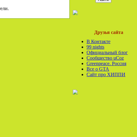
ели.
Друзья сайта
В Контакте
99 nights
Официальный блог
Сообщество uCoz
Greenpeace. Россия
Все o GTA
Сайт про ХИППИ