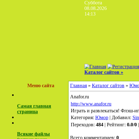
Суббота
08.08.2026
14:13
Каталог сайтов »
Меню сайта
Главная
»
Каталог сайтов
»
Юм
Anafor.ru
http://www.anafor.ru
Самая главная
Играть и развлекаться! Флэш-и
страница
Категория:
Юмор
| Добавил:
Sin
Переходов:
484
| Рейтинг:
0.0
/
0
Всякие файлы
Всего комментариев:
0