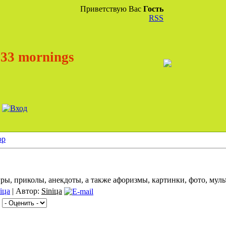
Приветствую Вас
Гость
RSS
33 mornings
ор
гры, приколы, анекдоты, а также афоризмы, картинки, фото, мул
iца
| Автор:
Siniца
|