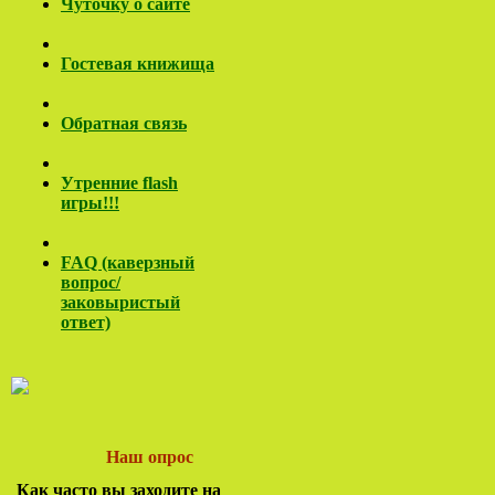
Чуточку о сайте
Гостевая книжища
Обратная связь
Утренние flash
игры!!!
FAQ (каверзный
вопрос/
заковы
ристый
ответ)
Наш опрос
Как часто вы заходите на