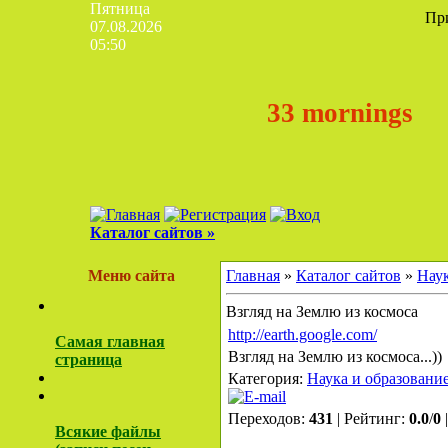
Пятница
Пр
07.08.2026
05:50
33 mornings
Каталог сайтов »
Меню сайта
Главная
»
Каталог сайтов
»
Наук
Взгляд на Землю из космоса
http://earth.google.com/
Самая главная
Взгляд на Землю из космоса...))
страница
Категория:
Наука и образовани
Переходов:
431
| Рейтинг:
0.0
/
0
Всякие файлы