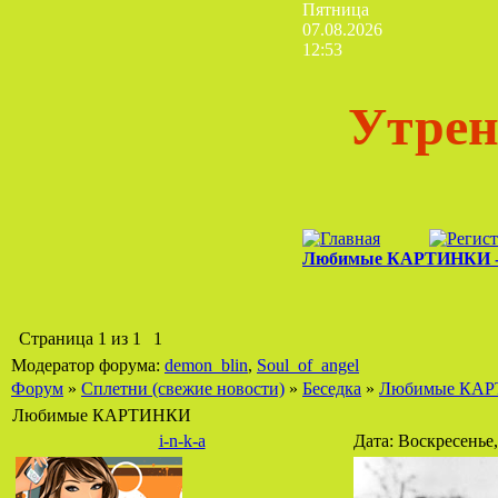
Пятница
07.08.2026
12:53
Утрен
Любимые КАРТИНКИ -
Страница
1
из
1
1
Модератор форума:
demon_blin
,
Soul_of_angel
Форум
»
Сплетни (свежие новости)
»
Беседка
»
Любимые КА
Любимые КАРТИНКИ
i-n-k-a
Дата: Воскресенье,