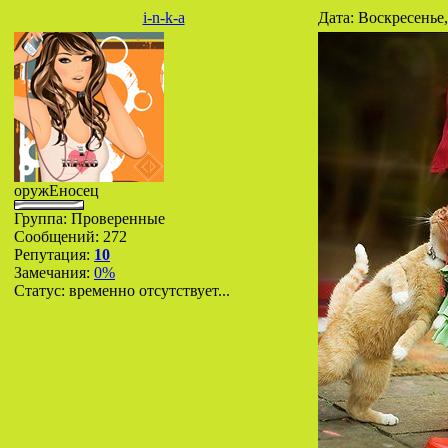
i-n-k-a
Дата: Воскресенье,
оружЕносец
Группа: Проверенные
Сообщений:
272
Репутация:
10
Замечания:
0%
Статус:
временно отсутствует...