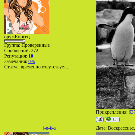
оружЕносец
Группа: Проверенные
Сообщений:
272
Репутация:
10
Замечания:
0%
Статус:
временно отсутствует...
Прикрепления:
63
i-n-k-a
Дата: Воскресенье,