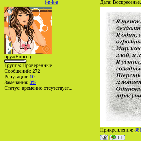
i-n-k-a
Дата: Воскресенье,
оружЕносец
Группа: Проверенные
Сообщений:
272
Репутация:
10
Замечания:
0%
Статус:
временно отсутствует...
Прикрепления:
88