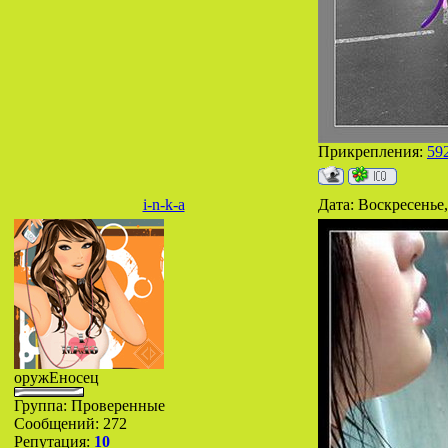
Прикрепления:
59
i-n-k-a
Дата: Воскресенье,
оружЕносец
Группа: Проверенные
Сообщений:
272
Репутация:
10