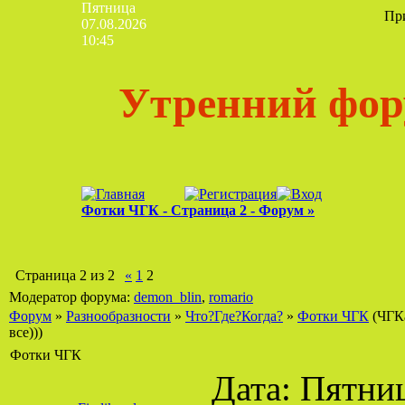
Пятница
Пр
07.08.2026
10:45
Утренний фор
Фотки ЧГК - Страница 2 - Форум »
Страница
2
из
2
«
1
2
Модератор форума:
demon_blin
,
romario
Форум
»
Разнообразности
»
Что?Где?Когда?
»
Фотки ЧГК
(ЧГК
все)))
Фотки ЧГК
Дата: Пятниц