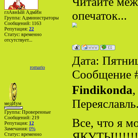
Читайте межд
опечаток...
глАвнЫй АдмИн
Группа: Администраторы
Сообщений:
1163
Репутация:
22
Статус:
временно
отсутствует...
Дата: Пятниц
romario
Сообщение 
Findikonda
,
Переяславль.
медИум
Группа: Проверенные
Сообщений:
219
Все, что я м
Репутация:
12
Замечания:
0%
ЯКУТЫ!!!!!
Статус:
временно