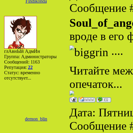
Findikonda
Сообщение 
Soul_of_ang
вроде в его
....
глАвнЫй АдмИн
Группа: Администраторы
Сообщений:
1163
Читайте межд
Репутация:
22
Статус:
временно
отсутствует...
опечаток...
Дата: Пятниц
demon_blin
Сообщение 