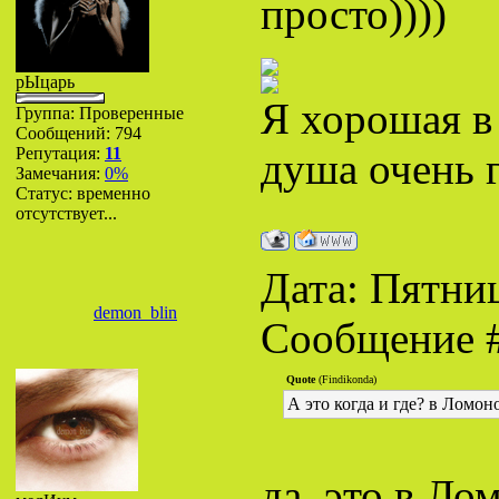
просто))))
рЫцарь
Я хорошая в
Группа: Проверенные
Сообщений:
794
Репутация:
11
душа очень 
Замечания:
0%
Статус:
временно
отсутствует...
Дата: Пятниц
demon_blin
Сообщение 
Quote
(Findikonda)
А это когда и где? в Ломон
да, это в Лом