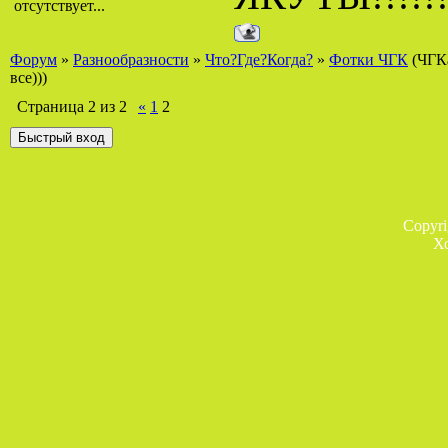
отсутствует...
Форум
»
Разнообразности
»
Что?Где?Когда?
»
Фотки ЧГК
(ЧГК
все)))
Страница
2
из
2
«
1
2
Copyr
Х