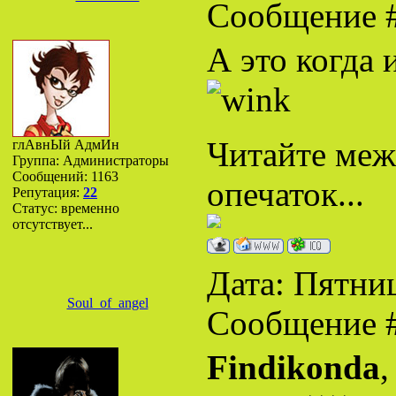
Сообщение 
А это когда 
Читайте межд
глАвнЫй АдмИн
Группа: Администраторы
Сообщений:
1163
опечаток...
Репутация:
22
Статус:
временно
отсутствует...
Дата: Пятниц
Soul_of_angel
Сообщение 
Findikonda
,