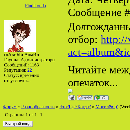
Findikonda
Сообщение 
Долгожданны
отбор:
http:/
act=album&i
глАвнЫй АдмИн
Группа: Администраторы
Сообщений:
1163
Читайте межд
Репутация:
22
Статус:
временно
опечаток...
отсутствует...
Форум
»
Разнообразности
»
Что?Где?Когда?
»
Могилёв :))
(Wee
Страница
1
из
1
1