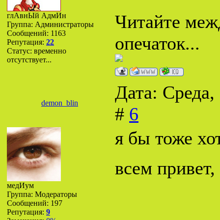
глАвнЫй АдмИн
Читайте межд
Группа: Администраторы
Сообщений:
1163
опечаток...
Репутация:
22
Статус:
временно
отсутствует...
Дата: Среда,
demon_blin
#
6
я бы тоже хот
всем привет,
медИум
Группа: Модераторы
Сообщений:
197
Репутация:
9