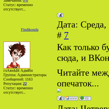
Замечания:
0%
Статус:
временно
отсутствует...
Дата: Среда,
Findikonda
#
7
Как только б
сюда, и ВКонт
Читайте межд
глАвнЫй АдмИн
Группа: Администраторы
Сообщений:
1163
опечаток...
Репутация:
22
Статус:
временно
отсутствует...
Дата: Четверг