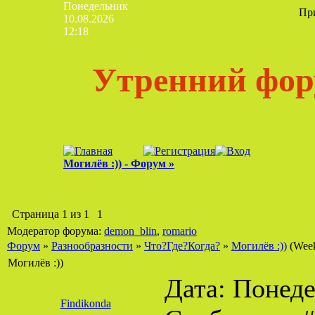
Понедельник
Пр
10.08.2026
12:18
Утренний фор
Могилёв :)) - Форум »
Страница
1
из
1
1
Модератор форума:
demon_blin
,
romario
Форум
»
Разнообразности
»
Что?Где?Когда?
»
Могилёв :))
(Wee
Могилёв :))
Дата: Понедел
Findikonda