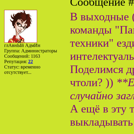
Сообщение 
В выходные (
команды "Па
техники" езд
глАвнЫй АдмИн
Группа: Администраторы
интелектуа
Сообщений:
1163
Репутация:
22
Поделимся др
Статус:
временно
отсутствует...
чтоли? ))
**Е
случайно заг
А ещё в эту
выкладывать 