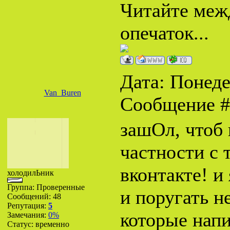
Читайте межд
опечаток...
Дата: Понедел
Van_Buren
Сообщение 
зашОл, чтоб 
частности с 
вконтакте! и
холодилЬник
Группа: Проверенные
и поругать н
Сообщений:
48
Репутация:
5
которые нап
Замечания:
0%
Статус:
временно