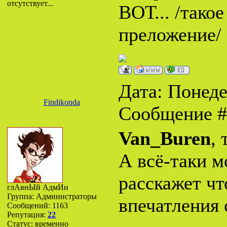
отсутствует...
ВОТ... /тако
преложение/
Дата: Понедел
Findikonda
Сообщение 
Van_Buren
, 
А всё-таки м
расскажет чт
глАвнЫй АдмИн
Группа: Администраторы
впечатления 
Сообщений:
1163
Репутация:
22
Статус:
временно