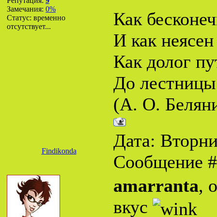
Репутация:
9
Замечания:
0%
Как бесконеч
Статус:
временно
отсутствует...
И как неясен
Как долог пу
До лестницы 
(А. О. Белян
Дата: Вторник
Findikonda
Сообщение 
amarranta
, 
вкус