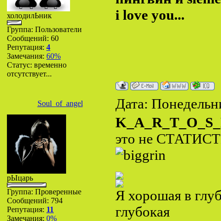
i love you...
холодилЬник
Группа: Пользователи
Сообщений:
60
Репутация:
4
Замечания:
60%
Статус:
временно
отсутствует...
Дата: Понедельни
Soul_of_angel
K_A_R_T_O_S
это не СТАТИС
рЫцарь
Группа: Проверенные
Я хорошая в глу
Сообщений:
794
глубокая
Репутация:
11
Замечания:
0%