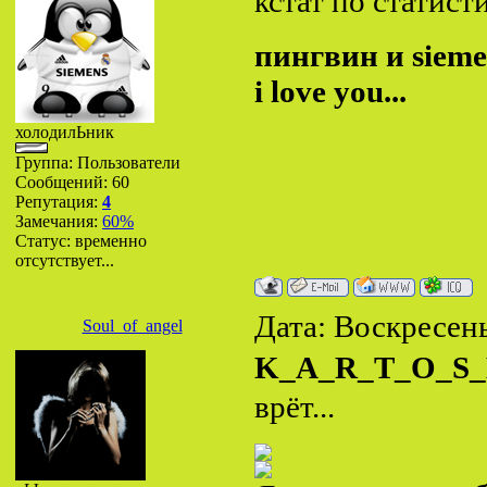
кстат по статисти
пингвин и sieme
i love you...
холодилЬник
Группа: Пользователи
Сообщений:
60
Репутация:
4
Замечания:
60%
Статус:
временно
отсутствует...
Дата: Воскресень
Soul_of_angel
K_A_R_T_O_S
врёт...