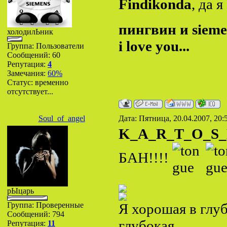
Findikonda
, да 
пингвин и sieme
холодилЬник
i love you...
Группа: Пользователи
Сообщений:
60
Репутация:
4
Замечания:
60%
Статус:
временно
отсутствует...
Soul_of_angel
Дата: Пятница, 20.04.2007, 20
K_A_R_T_O_S
БАН!!!!
рЫцарь
Группа: Проверенные
Я хорошая в глу
Сообщений:
794
глубокая
Репутация:
11