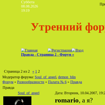
Суббота
Пр
08.08.2026
19:19
Утренний фор
Правда - Страница 2 - Форум »
Страница
2
из
2
«
1
2
Модератор форума:
Soul_of_angel
,
demon_blin
Форум
»
Разнообразности
»
Палата № 6
»
Правда
Правда
Soul_of_angel
Дата: Вторник, 10.04.2007, 19
romario
, а я?