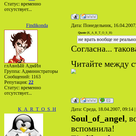
Статус:
временно
отсутствует...
Findikonda
Дата: Понедельник, 16.04.2007
Quote
(K_A_R_T_O_S_H)
не врать вообще не реально
Cогласна... таков
Читайте между ст
глАвнЫй АдмИн
Группа: Администраторы
Сообщений:
1163
Репутация:
22
Статус:
временно
отсутствует...
K_A_R_T_O_S_H
Дата: Среда, 18.04.2007, 09:14
Soul_of_angel
, 
вспомнила!