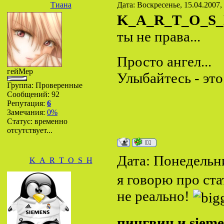
Тиана
Дата: Воскресенье, 15.04.2007,
K_A_R_T_O_S
ты не права...
Просто ангел...
гейМер
Улыбайтесь - это
Группа: Проверенные
Сообщений:
92
Репутация:
6
Замечания:
0%
Статус:
временно
отсутствует...
Дата: Понедельни
K_A_R_T_O_S_H
я говорю про ст
не реально!
пингвин и sieme