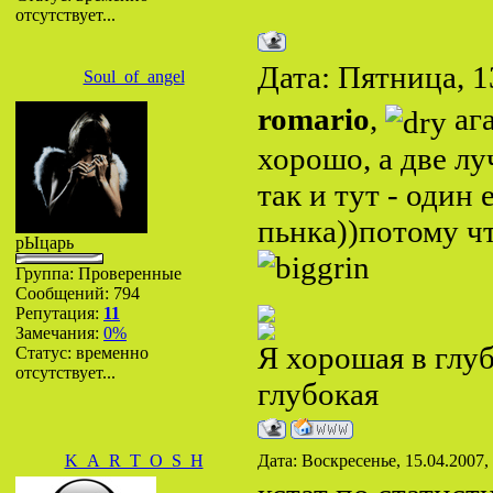
отсутствует...
Дата: Пятница, 1
Soul_of_angel
romario
,
ага
хорошо, а две л
так и тут - один
пьнка))потому ч
рЫцарь
Группа: Проверенные
Сообщений:
794
Репутация:
11
Замечания:
0%
Я хорошая в глу
Статус:
временно
отсутствует...
глубокая
K_A_R_T_O_S_H
Дата: Воскресенье, 15.04.2007,