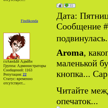
Дата: Пятница
Findikonda
Сообщение 
подвинулась.
Aroma
, как
маленькой бу
глАвнЫй АдмИн
Группа: Администраторы
Сообщений:
1163
кнопка... Cap
Репутация:
22
Статус:
временно
отсутствует...
Читайте межд
опечаток...