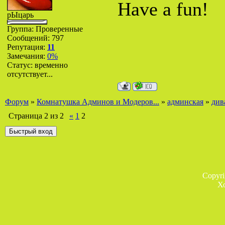
Have a fun!
рЫцарь
Группа: Проверенные
Сообщений:
797
Репутация:
11
Замечания:
0%
Статус:
временно
отсутствует...
Форум
»
Комнатушка Админов и Модеров...
»
админская
»
див
Страница
2
из
2
«
1
2
Copyr
Х