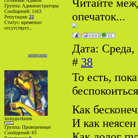
Читайте межд
глАвнЫй АдмИн
Группа: Администраторы
Сообщений:
1163
опечаток...
Репутация:
22
Статус:
временно
отсутствует...
Дата: Среда,
amarranta
#
38
То есть, пок
беспокоитьс
Как бесконеч
холодилЬник
И как неясен
Группа: Проверенные
Сообщений:
65
Как долог пу