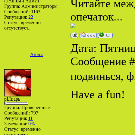
Читайте межд
глАвнЫй АдмИн
Группа: Администраторы
Сообщений:
1163
опечаток...
Репутация:
22
Статус:
временно
отсутствует...
Дата: Пятница
Aroma
Сообщение 
подвинься, 
Have a fun!
рЫцарь
Группа: Проверенные
Сообщений:
797
Репутация:
11
Замечания:
0%
Статус:
временно
отсутствует...