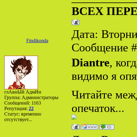
ВСЕХ ПЕР
Дата: Вторник
Findikonda
Сообщение 
Diantre
, ког
видимо я опя
Читайте межд
глАвнЫй АдмИн
Группа: Администраторы
Сообщений:
1163
опечаток...
Репутация:
22
Статус:
временно
отсутствует...