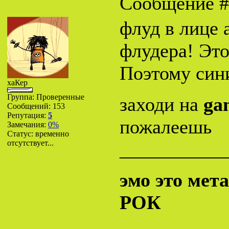
Сообщение 
флуд в лице 
флудера! Это
Поэтому син
хаКер
Группа: Проверенные
заходи на
ga
Сообщений:
153
Репутация:
5
пожалеешь
Замечания:
0%
Статус:
временно
отсутствует...
___________
эмо это мет
РОК
___________