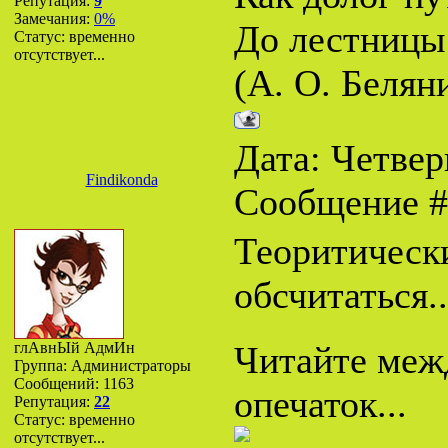
Репутация:
9
Замечания:
0%
До лестницы 
Статус:
временно
отсутствует...
(А. О. Белян
Дата: Четверг
Findikonda
Сообщение 
Теоритически
обсчитаться.
глАвнЫй АдмИн
Читайте межд
Группа: Администраторы
Сообщений:
1163
опечаток...
Репутация:
22
Статус:
временно
отсутствует...