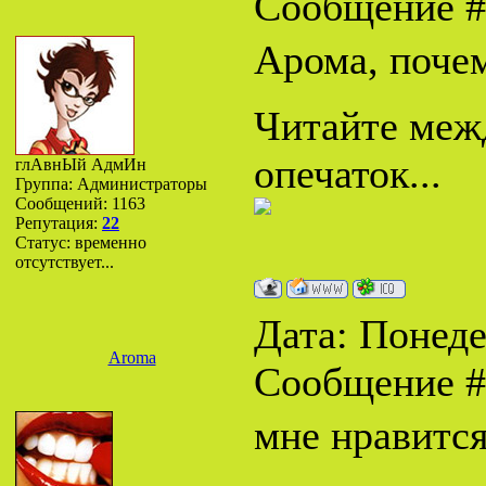
Сообщение 
Арома, поче
Читайте межд
опечаток...
глАвнЫй АдмИн
Группа: Администраторы
Сообщений:
1163
Репутация:
22
Статус:
временно
отсутствует...
Дата: Понеде
Aroma
Сообщение 
мне нравитс