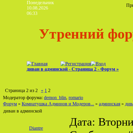
Понедельник
Пр
10.08.2026
06:33
Утренний фор
диван в админской - Страница 2 - Форум »
Страница
2
из
2
«
1
2
Модератор форума:
demon_blin
,
romario
Форум
»
Комнатушка Админов и Модеров...
»
админская
»
див
диван в админской
Дата: Вторник
Diantre