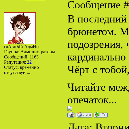
Сообщение 
В последний 
брюнетом. М
подозрения, 
глАвнЫй АдмИн
Группа: Администраторы
кардинально 
Сообщений:
1163
Репутация:
22
Чёрт с тобой,
Статус:
временно
отсутствует...
Читайте межд
опечаток...
Дата: Вторник