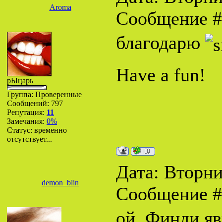
Aroma
Сообщение 
благодарю
Have a fun!
рЫцарь
Группа: Проверенные
Сообщений:
797
Репутация:
11
Замечания:
0%
Статус:
временно
отсутствует...
Дата: Вторник
demon_blin
Сообщение 
ой, Финди яв