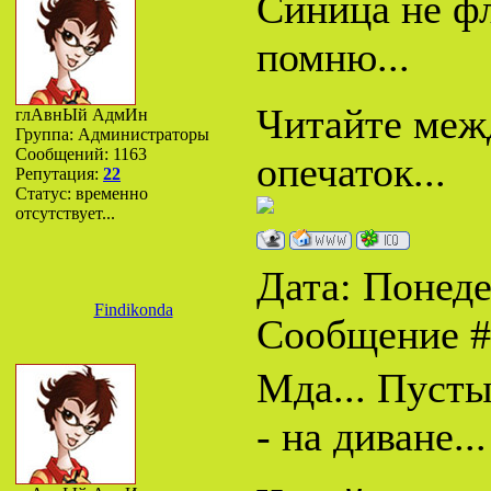
Cиница не фл
помню...
Читайте межд
глАвнЫй АдмИн
Группа: Администраторы
Сообщений:
1163
опечаток...
Репутация:
22
Статус:
временно
отсутствует...
Дата: Понедел
Findikonda
Сообщение 
Мда... Пусты
- на диване...