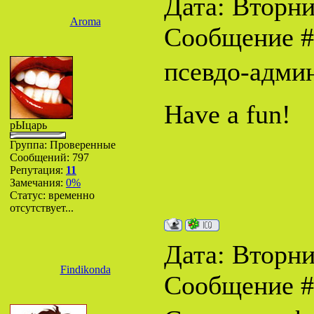
Дата: Вторник
Aroma
Сообщение 
псевдо-адм
Have a fun!
рЫцарь
Группа: Проверенные
Сообщений:
797
Репутация:
11
Замечания:
0%
Статус:
временно
отсутствует...
Дата: Вторник
Findikonda
Сообщение 